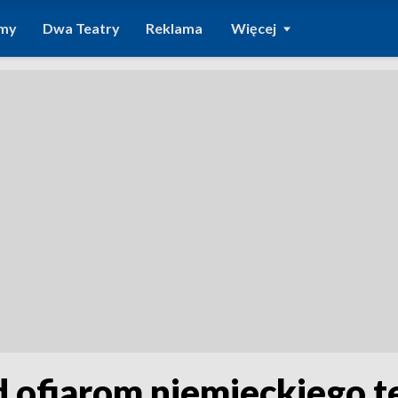
amy
Dwa Teatry
Reklama
Więcej
 ofiarom niemieckiego t