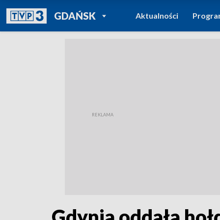
POWRÓT DO
GDAŃSK
Aktualności
Progr
TVP REGIONY
Gdynia oddała hołd