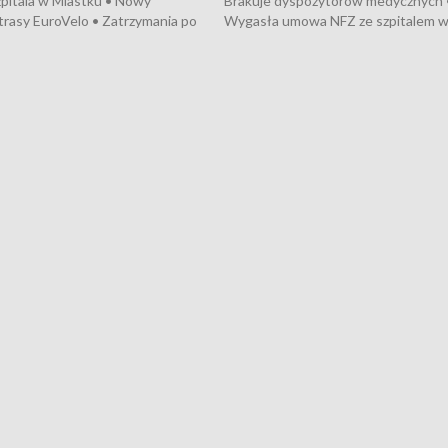
pitala w Miastku • Nowy
Brakuje dyspozytorów medycznych 
trasy EuroVelo • Zatrzymania po
Wygasła umowa NFZ ze szpitalem 
ościerzynie • Mieszkańcy
Miastku • Otwarto Morski Terminal
ą przeciwko budowie trasy
Przeładunkowy • Budowa morskiej 
wej • Kolejne konwoje
wiatrowej • Korki na gdańskich Sto
ne z Trójmiasta na Ukrainę •
Niebezpieczne zachowania na torac
ciewia na Jarmarku św.
Dziewięć nowych „trajtków” dla Gdy
• Gdynia z lat 30. w
ikonie