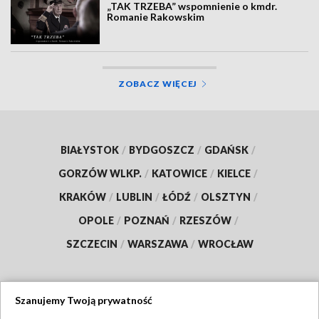
„TAK TRZEBA” wspomnienie o kmdr.
Romanie Rakowskim
ZOBACZ WIĘCEJ
BIAŁYSTOK
/
BYDGOSZCZ
/
GDAŃSK
/
GORZÓW WLKP.
/
KATOWICE
/
KIELCE
/
KRAKÓW
/
LUBLIN
/
ŁÓDŹ
/
OLSZTYN
/
OPOLE
/
POZNAŃ
/
RZESZÓW
/
SZCZECIN
/
WARSZAWA
/
WROCŁAW
Szanujemy Twoją prywatność
Dołącz do nas: