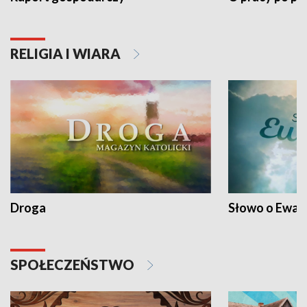
RELIGIA I WIARA
Droga
Słowo o Ewang
SPOŁECZEŃSTWO