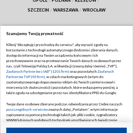
OPOLE
/
POZNAŃ
/
RZESZÓW
/
SZCZECIN
/
WARSZAWA
/
WROCŁAW
Szanujemy Twoją prywatność
Dołącz do nas:
Kliknij "Akceptuję i przechodzę do serwisu", aby wyrazić zgody na
korzystanie z technologii automatycznego śledzenia i zbierania danych,
TVP
dostęp do informacji na Twoim urządzeniu końcowym i ich
Abonament TVP
przechowywanie oraz na przetwarzanie Twoich danych osobowych przez
Regulamin TVP
nas, czyli Telewizję Polską S.A. w likwidacji (zwaną dalej również „TVP”),
Emisja w TVP
Zaufanych Partnerów z IAB* (1201 firm)
oraz pozostałych
Zaufanych
Polityka prywatności
Partnerów TVP (93 firm)
, w celach marketingowych (w tym do
Centrum informacji TVP
Moje zgody
zautomatyzowanego dopasowania reklam do Twoich zainteresowań i
mierzenia ich skuteczności) i pozostałych, które wskazujemy poniżej, a
Naziemna Telewizja Cyfrowa
Pomoc
także zgody na udostępnianie przez nas identyfikatora PPID do Google.
Sklep TVP
Biuro reklamy
Twoje dane osobowe zbierane podczas odwiedzania przez Ciebie naszych
Rada Programowa
poszczególnych serwisów
zwanych dalej „Portalem”, w tym informacje
Kontakt
zapisywane za pomocą technologii takich jak: pliki cookie, sygnalizatory
System NOS
WWW lub innych podobnych technologii umożliwiających świadczenie
dopasowanych i bezpiecznych usług, personalizację treści oraz reklam,
Informacje o nadawcy
Kanały
udostępnianie funkcji mediów społecznościowych oraz analizowanie