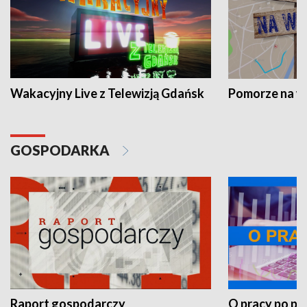
Wakacyjny Live z Telewizją Gdańsk
Pomorze na 
GOSPODARKA
Raport gospodarczy
O pracy po pr