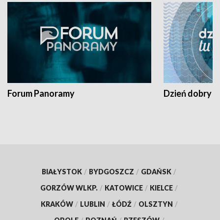
Forum Panoramy
Dzień dobry t
BIAŁYSTOK
/
BYDGOSZCZ
/
GDAŃSK
/
GORZÓW WLKP.
/
KATOWICE
/
KIELCE
/
KRAKÓW
/
LUBLIN
/
ŁÓDŹ
/
OLSZTYN
/