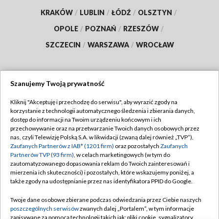
KRAKÓW
/
LUBLIN
/
ŁÓDŹ
/
OLSZTYN
/
OPOLE
/
POZNAŃ
/
RZESZÓW
/
SZCZECIN
/
WARSZAWA
/
WROCŁAW
Szanujemy Twoją prywatność
Dołącz do nas:
Kliknij "Akceptuję i przechodzę do serwisu", aby wyrazić zgody na
korzystanie z technologii automatycznego śledzenia i zbierania danych,
TVP
dostęp do informacji na Twoim urządzeniu końcowym i ich
Abonament TVP
przechowywanie oraz na przetwarzanie Twoich danych osobowych przez
Regulamin TVP
nas, czyli Telewizję Polską S.A. w likwidacji (zwaną dalej również „TVP”),
Emisja w TVP
Polityka prywatności
Zaufanych Partnerów z IAB* (1201 firm)
oraz pozostałych
Zaufanych
Partnerów TVP (93 firm)
, w celach marketingowych (w tym do
Centrum informacji TVP
Moje zgody
zautomatyzowanego dopasowania reklam do Twoich zainteresowań i
mierzenia ich skuteczności) i pozostałych, które wskazujemy poniżej, a
Naziemna Telewizja Cyfrowa
Pomoc
także zgody na udostępnianie przez nas identyfikatora PPID do Google.
Sklep TVP
Biuro reklamy
Twoje dane osobowe zbierane podczas odwiedzania przez Ciebie naszych
Rada Programowa
Kontakt
poszczególnych serwisów
zwanych dalej „Portalem”, w tym informacje
zapisywane za pomocą technologii takich jak: pliki cookie, sygnalizatory