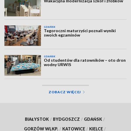
Wakacyjna modernizacja szkół i żłobków
GDAŃSK
Tegoroczni maturzyści poznali wyniki
swoich egzaminów
GDAŃSK
Od studentów dla ratowników – oto dron
wodny URWIS
ZOBACZ WIĘCEJ
BIAŁYSTOK
/
BYDGOSZCZ
/
GDAŃSK
/
GORZÓW WLKP.
/
KATOWICE
/
KIELCE
/