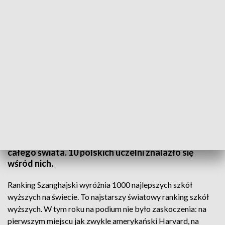
Politechnika Gdańska na „Liście Szanghajskiej”
Politechnika Gdańska po raz kolejny na Liście
Szanghajskiej. To prestiżowy ranking klasyfikujący
uczelnie z największym dorobkiem naukowym z
całego świata. 10 polskich uczelni znalazło się
wśród nich.
Ranking Szanghajski wyróżnia 1000 najlepszych szkół
wyższych na świecie. To najstarszy światowy ranking szkół
wyższych. W tym roku na podium nie było zaskoczenia: na
pierwszym miejscu jak zwykle amerykański Harvard, na