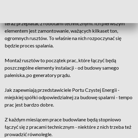
Spalarnia odpadów w Gdańsku, powstająca na terenie
Zakładu Utylizacyjnego na Szadółkach, zaczyna nabierać
kształtów. Trwające od 2020 roku prace budowlane będą się
teraz przeplatać z robotami technicznymi. Ich pierwszym
elementem jest zamontowanie, ważących kilkaset ton,
ogromnych rusztów. To właśnie na nich rozpoczynać się
będzie proces spalania.
Montaż rusztów to początek prac, które łączyć będą
poszczególne elementy instalacji - od budowy samego
paleniska, po generatory prądu.
Jak zapewniają przedstawiciele Portu Czystej Energii -
miejskiej spółki odpowiedzialnej za budowę spalarni - tempo
prac jest bardzo dobre.
Z każdym miesiącem prace budowlane będą stopniowo
łączyć się z pracami technicznym - niektóre z nich trzeba też
prowadzić równolegle.