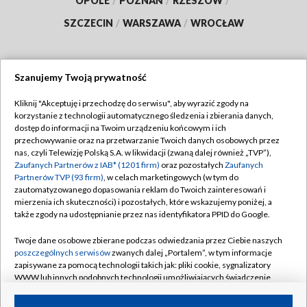
OPOLE
/
POZNAŃ
/
RZESZÓW
/
SZCZECIN
/
WARSZAWA
/
WROCŁAW
Szanujemy Twoją prywatność
Dołącz do nas:
Kliknij "Akceptuję i przechodzę do serwisu", aby wyrazić zgody na
korzystanie z technologii automatycznego śledzenia i zbierania danych,
TVP
dostęp do informacji na Twoim urządzeniu końcowym i ich
Abonament TVP
przechowywanie oraz na przetwarzanie Twoich danych osobowych przez
Regulamin TVP
nas, czyli Telewizję Polską S.A. w likwidacji (zwaną dalej również „TVP”),
Emisja w TVP
Zaufanych Partnerów z IAB* (1201 firm)
oraz pozostałych
Zaufanych
Polityka prywatności
Partnerów TVP (93 firm)
, w celach marketingowych (w tym do
Centrum informacji TVP
Moje zgody
zautomatyzowanego dopasowania reklam do Twoich zainteresowań i
mierzenia ich skuteczności) i pozostałych, które wskazujemy poniżej, a
Naziemna Telewizja Cyfrowa
Pomoc
także zgody na udostępnianie przez nas identyfikatora PPID do Google.
Sklep TVP
Biuro reklamy
Twoje dane osobowe zbierane podczas odwiedzania przez Ciebie naszych
Rada Programowa
poszczególnych serwisów
zwanych dalej „Portalem”, w tym informacje
Kontakt
zapisywane za pomocą technologii takich jak: pliki cookie, sygnalizatory
System NOS
WWW lub innych podobnych technologii umożliwiających świadczenie
dopasowanych i bezpiecznych usług, personalizację treści oraz reklam,
Informacje o nadawcy
Kanały
udostępnianie funkcji mediów społecznościowych oraz analizowanie