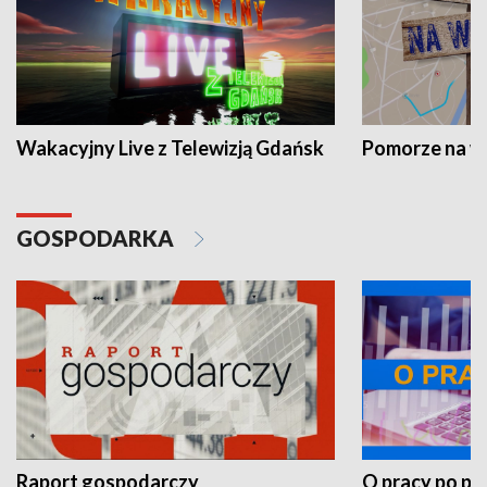
Wakacyjny Live z Telewizją Gdańsk
Pomorze na 
GOSPODARKA
Raport gospodarczy
O pracy po pr