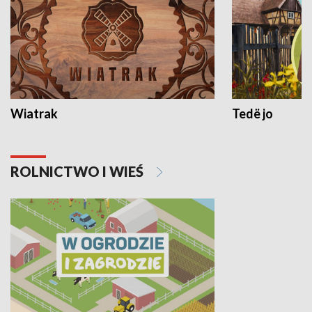
Wiatrak
Tedë jo
ROLNICTWO I WIEŚ