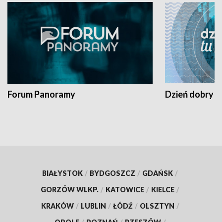
Forum Panoramy
Dzień dobry t
BIAŁYSTOK
/
BYDGOSZCZ
/
GDAŃSK
/
GORZÓW WLKP.
/
KATOWICE
/
KIELCE
/
KRAKÓW
/
LUBLIN
/
ŁÓDŹ
/
OLSZTYN
/