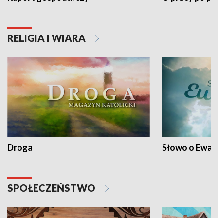
RELIGIA I WIARA
Droga
Słowo o Ewang
SPOŁECZEŃSTWO