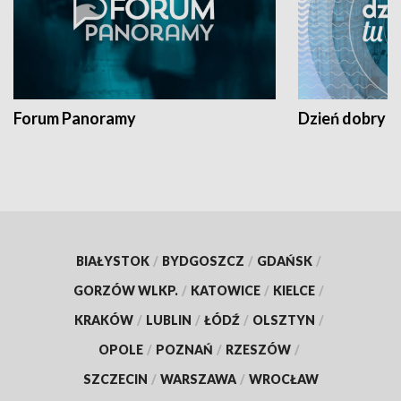
Forum Panoramy
Dzień dobry t
BIAŁYSTOK
/
BYDGOSZCZ
/
GDAŃSK
/
GORZÓW WLKP.
/
KATOWICE
/
KIELCE
/
KRAKÓW
/
LUBLIN
/
ŁÓDŹ
/
OLSZTYN
/
OPOLE
/
POZNAŃ
/
RZESZÓW
/
SZCZECIN
/
WARSZAWA
/
WROCŁAW