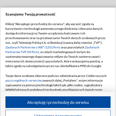
Szanujemy Twoją prywatność
Dołącz do nas:
Kliknij "Akceptuję i przechodzę do serwisu", aby wyrazić zgody na
korzystanie z technologii automatycznego śledzenia i zbierania danych,
TVP
dostęp do informacji na Twoim urządzeniu końcowym i ich
Abonament TVP
przechowywanie oraz na przetwarzanie Twoich danych osobowych przez
Regulamin TVP
nas, czyli Telewizję Polską S.A. w likwidacji (zwaną dalej również „TVP”),
Emisja w TVP
Zaufanych Partnerów z IAB* (1201 firm)
oraz pozostałych
Zaufanych
Polityka prywatności
Partnerów TVP (93 firm)
, w celach marketingowych (w tym do
Centrum informacji TVP
Moje zgody
zautomatyzowanego dopasowania reklam do Twoich zainteresowań i
mierzenia ich skuteczności) i pozostałych, które wskazujemy poniżej, a
Naziemna Telewizja Cyfrowa
Pomoc
także zgody na udostępnianie przez nas identyfikatora PPID do Google.
Sklep TVP
Biuro reklamy
Twoje dane osobowe zbierane podczas odwiedzania przez Ciebie naszych
Rada Programowa
poszczególnych serwisów
zwanych dalej „Portalem”, w tym informacje
Kontakt
zapisywane za pomocą technologii takich jak: pliki cookie, sygnalizatory
System NOS
WWW lub innych podobnych technologii umożliwiających świadczenie
dopasowanych i bezpiecznych usług, personalizację treści oraz reklam,
Informacje o nadawcy
Kanały
udostępnianie funkcji mediów społecznościowych oraz analizowanie
Akceptuję i przechodzę do serwisu
ruchu w Internecie.
Program dla prasy
©2026 Telewizja Polska S.A. w likwidacji
Biuro Reklamy
Twoje dane osobowe zbierane podczas odwiedzania przez Ciebie
Ustawienia zaawansowane