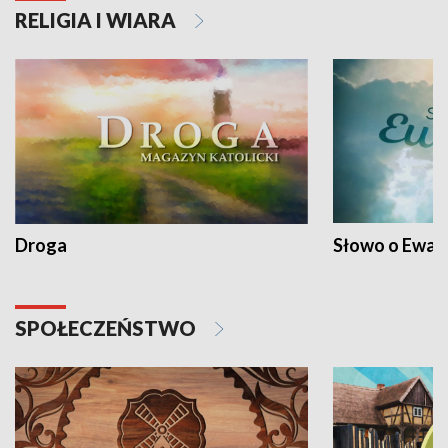
RELIGIA I WIARA
Droga
Słowo o Ewang
SPOŁECZEŃSTWO