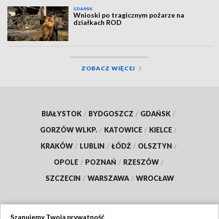
GDAŃSK
Wnioski po tragicznym pożarze na
działkach ROD
ZOBACZ WIĘCEJ
BIAŁYSTOK
/
BYDGOSZCZ
/
GDAŃSK
/
GORZÓW WLKP.
/
KATOWICE
/
KIELCE
/
KRAKÓW
/
LUBLIN
/
ŁÓDŹ
/
OLSZTYN
/
OPOLE
/
POZNAŃ
/
RZESZÓW
/
SZCZECIN
/
WARSZAWA
/
WROCŁAW
Szanujemy Twoją prywatność