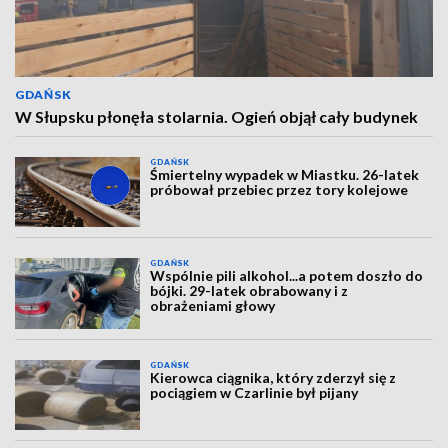
GDAŃSK
W Słupsku płonęła stolarnia. Ogień objął cały budynek
GDAŃSK
Śmiertelny wypadek w Miastku. 26-latek
próbował przebiec przez tory kolejowe
GDAŃSK
Wspólnie pili alkohol...a potem doszło do
bójki. 29-latek obrabowany i z
obrażeniami głowy
GDAŃSK
Kierowca ciągnika, który zderzył się z
pociągiem w Czarlinie był pijany