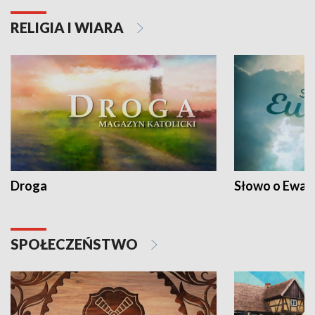
RELIGIA I WIARA
Droga
Słowo o Ewang
SPOŁECZEŃSTWO