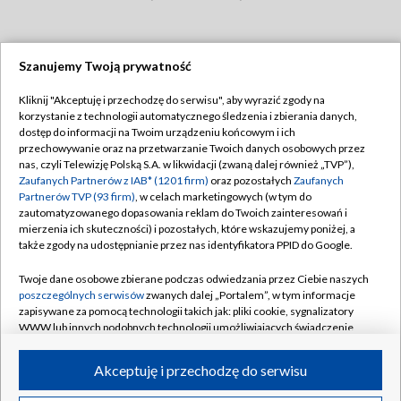
Szanujemy Twoją prywatność
Dołącz do nas:
Kliknij "Akceptuję i przechodzę do serwisu", aby wyrazić zgody na
korzystanie z technologii automatycznego śledzenia i zbierania danych,
TVP
dostęp do informacji na Twoim urządzeniu końcowym i ich
Abonament TVP
przechowywanie oraz na przetwarzanie Twoich danych osobowych przez
Regulamin TVP
nas, czyli Telewizję Polską S.A. w likwidacji (zwaną dalej również „TVP”),
Emisja w TVP
Zaufanych Partnerów z IAB* (1201 firm)
oraz pozostałych
Zaufanych
Polityka prywatności
Partnerów TVP (93 firm)
, w celach marketingowych (w tym do
Centrum informacji TVP
Moje zgody
zautomatyzowanego dopasowania reklam do Twoich zainteresowań i
mierzenia ich skuteczności) i pozostałych, które wskazujemy poniżej, a
Naziemna Telewizja Cyfrowa
Pomoc
także zgody na udostępnianie przez nas identyfikatora PPID do Google.
Sklep TVP
Biuro reklamy
Twoje dane osobowe zbierane podczas odwiedzania przez Ciebie naszych
Rada Programowa
poszczególnych serwisów
zwanych dalej „Portalem”, w tym informacje
Kontakt
zapisywane za pomocą technologii takich jak: pliki cookie, sygnalizatory
System NOS
WWW lub innych podobnych technologii umożliwiających świadczenie
dopasowanych i bezpiecznych usług, personalizację treści oraz reklam,
Informacje o nadawcy
Kanały
udostępnianie funkcji mediów społecznościowych oraz analizowanie
Akceptuję i przechodzę do serwisu
ruchu w Internecie.
Program dla prasy
©2026 Telewizja Polska S.A. w likwidacji