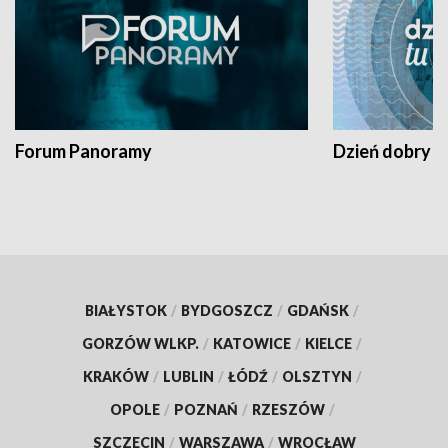
Forum Panoramy
Dzień dobry t
BIAŁYSTOK
/
BYDGOSZCZ
/
GDAŃSK
/
GORZÓW WLKP.
/
KATOWICE
/
KIELCE
/
KRAKÓW
/
LUBLIN
/
ŁÓDŹ
/
OLSZTYN
/
OPOLE
/
POZNAŃ
/
RZESZÓW
/
SZCZECIN
/
WARSZAWA
/
WROCŁAW