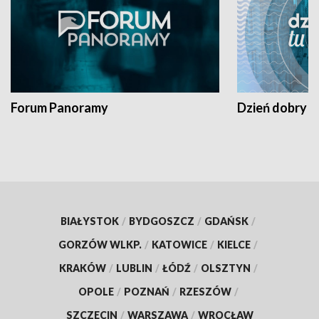
Forum Panoramy
Dzień dobry t
BIAŁYSTOK
/
BYDGOSZCZ
/
GDAŃSK
/
GORZÓW WLKP.
/
KATOWICE
/
KIELCE
/
KRAKÓW
/
LUBLIN
/
ŁÓDŹ
/
OLSZTYN
/
OPOLE
/
POZNAŃ
/
RZESZÓW
/
SZCZECIN
/
WARSZAWA
/
WROCŁAW