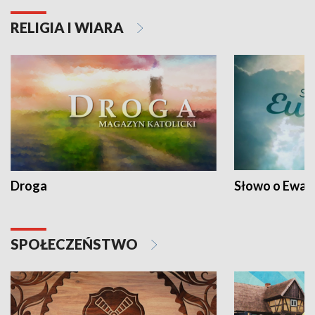
RELIGIA I WIARA
Droga
Słowo o Ewang
SPOŁECZEŃSTWO