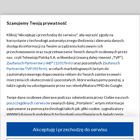
Szanujemy Twoją prywatność
Dołącz do nas:
Kliknij "Akceptuję i przechodzę do serwisu", aby wyrazić zgody na
korzystanie z technologii automatycznego śledzenia i zbierania danych,
TVP
dostęp do informacji na Twoim urządzeniu końcowym i ich
Abonament TVP
przechowywanie oraz na przetwarzanie Twoich danych osobowych przez
Regulamin TVP
nas, czyli Telewizję Polską S.A. w likwidacji (zwaną dalej również „TVP”),
Emisja w TVP
Zaufanych Partnerów z IAB* (1201 firm)
oraz pozostałych
Zaufanych
Polityka prywatności
Partnerów TVP (93 firm)
, w celach marketingowych (w tym do
Centrum informacji TVP
Moje zgody
zautomatyzowanego dopasowania reklam do Twoich zainteresowań i
mierzenia ich skuteczności) i pozostałych, które wskazujemy poniżej, a
Naziemna Telewizja Cyfrowa
Pomoc
także zgody na udostępnianie przez nas identyfikatora PPID do Google.
Sklep TVP
Biuro reklamy
Twoje dane osobowe zbierane podczas odwiedzania przez Ciebie naszych
Rada Programowa
poszczególnych serwisów
zwanych dalej „Portalem”, w tym informacje
Kontakt
zapisywane za pomocą technologii takich jak: pliki cookie, sygnalizatory
System NOS
WWW lub innych podobnych technologii umożliwiających świadczenie
dopasowanych i bezpiecznych usług, personalizację treści oraz reklam,
Informacje o nadawcy
Kanały
udostępnianie funkcji mediów społecznościowych oraz analizowanie
Akceptuję i przechodzę do serwisu
ruchu w Internecie.
Program dla prasy
©2026 Telewizja Polska S.A. w likwidacji