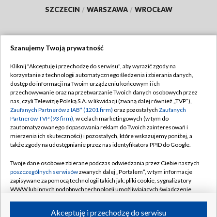
SZCZECIN
/
WARSZAWA
/
WROCŁAW
Szanujemy Twoją prywatność
Dołącz do nas:
Kliknij "Akceptuję i przechodzę do serwisu", aby wyrazić zgody na
korzystanie z technologii automatycznego śledzenia i zbierania danych,
TVP
dostęp do informacji na Twoim urządzeniu końcowym i ich
Abonament TVP
przechowywanie oraz na przetwarzanie Twoich danych osobowych przez
Regulamin TVP
nas, czyli Telewizję Polską S.A. w likwidacji (zwaną dalej również „TVP”),
Emisja w TVP
Zaufanych Partnerów z IAB* (1201 firm)
oraz pozostałych
Zaufanych
Polityka prywatności
Partnerów TVP (93 firm)
, w celach marketingowych (w tym do
Centrum informacji TVP
Moje zgody
zautomatyzowanego dopasowania reklam do Twoich zainteresowań i
mierzenia ich skuteczności) i pozostałych, które wskazujemy poniżej, a
Naziemna Telewizja Cyfrowa
Pomoc
także zgody na udostępnianie przez nas identyfikatora PPID do Google.
Sklep TVP
Biuro reklamy
Twoje dane osobowe zbierane podczas odwiedzania przez Ciebie naszych
Rada Programowa
poszczególnych serwisów
zwanych dalej „Portalem”, w tym informacje
Kontakt
zapisywane za pomocą technologii takich jak: pliki cookie, sygnalizatory
System NOS
WWW lub innych podobnych technologii umożliwiających świadczenie
dopasowanych i bezpiecznych usług, personalizację treści oraz reklam,
Informacje o nadawcy
Kanały
udostępnianie funkcji mediów społecznościowych oraz analizowanie
Akceptuję i przechodzę do serwisu
ruchu w Internecie.
Program dla prasy