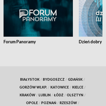
Forum Panoramy
Dzień dobry t
BIAŁYSTOK
/
BYDGOSZCZ
/
GDAŃSK
/
GORZÓW WLKP.
/
KATOWICE
/
KIELCE
/
KRAKÓW
/
LUBLIN
/
ŁÓDŹ
/
OLSZTYN
/
OPOLE
/
POZNAŃ
/
RZESZÓW
/