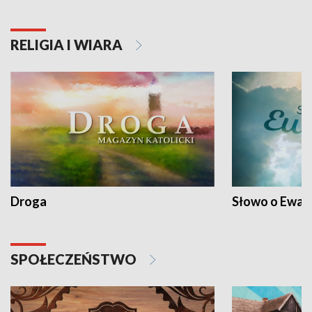
RELIGIA I WIARA
Droga
Słowo o Ewang
SPOŁECZEŃSTWO