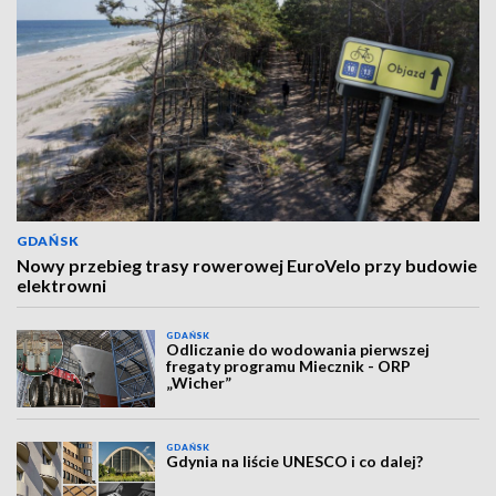
GDAŃSK
Nowy przebieg trasy rowerowej EuroVelo przy budowie
elektrowni
GDAŃSK
Odliczanie do wodowania pierwszej
fregaty programu Miecznik - ORP
„Wicher”
GDAŃSK
Gdynia na liście UNESCO i co dalej?