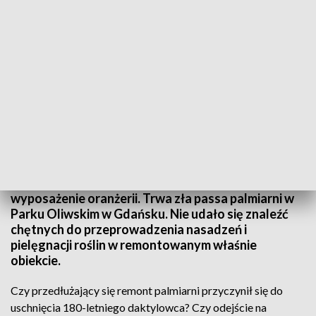
Nie ma chętnych na palmiarnię i oranżerię
Niedawno problemy z usychającym daktylowcem,
teraz kłopoty z rozstrzygnięciem przetargu na
wyposażenie oranżerii. Trwa zła passa palmiarni w
Parku Oliwskim w Gdańsku. Nie udało się znaleźć
chętnych do przeprowadzenia nasadzeń i
pielęgnacji roślin w remontowanym właśnie
obiekcie.
Czy przedłużający się remont palmiarni przyczynił się do
uschnięcia 180-letniego daktylowca? Czy odejście na