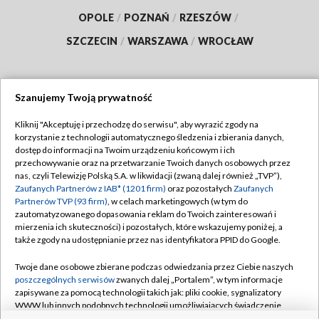
OPOLE
/
POZNAŃ
/
RZESZÓW
/
SZCZECIN
/
WARSZAWA
/
WROCŁAW
Szanujemy Twoją prywatność
Dołącz do nas:
Kliknij "Akceptuję i przechodzę do serwisu", aby wyrazić zgody na
korzystanie z technologii automatycznego śledzenia i zbierania danych,
TVP
dostęp do informacji na Twoim urządzeniu końcowym i ich
Abonament TVP
przechowywanie oraz na przetwarzanie Twoich danych osobowych przez
Regulamin TVP
nas, czyli Telewizję Polską S.A. w likwidacji (zwaną dalej również „TVP”),
Emisja w TVP
Polityka prywatności
Zaufanych Partnerów z IAB* (1201 firm)
oraz pozostałych
Zaufanych
Partnerów TVP (93 firm)
, w celach marketingowych (w tym do
Centrum informacji TVP
Moje zgody
zautomatyzowanego dopasowania reklam do Twoich zainteresowań i
mierzenia ich skuteczności) i pozostałych, które wskazujemy poniżej, a
Naziemna Telewizja Cyfrowa
Pomoc
także zgody na udostępnianie przez nas identyfikatora PPID do Google.
Sklep TVP
Biuro reklamy
Twoje dane osobowe zbierane podczas odwiedzania przez Ciebie naszych
Rada Programowa
Kontakt
poszczególnych serwisów
zwanych dalej „Portalem”, w tym informacje
zapisywane za pomocą technologii takich jak: pliki cookie, sygnalizatory
System NOS
WWW lub innych podobnych technologii umożliwiających świadczenie
dopasowanych i bezpiecznych usług, personalizację treści oraz reklam,