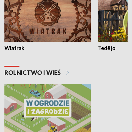
Wiatrak
Tedë jo
ROLNICTWO I WIEŚ