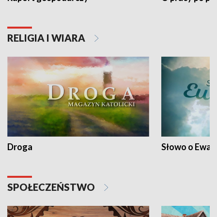
RELIGIA I WIARA
Droga
Słowo o Ewang
SPOŁECZEŃSTWO