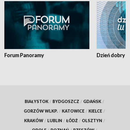
Forum Panoramy
Dzień dobry t
BIAŁYSTOK
/
BYDGOSZCZ
/
GDAŃSK
/
GORZÓW WLKP.
/
KATOWICE
/
KIELCE
/
KRAKÓW
/
LUBLIN
/
ŁÓDŹ
/
OLSZTYN
/