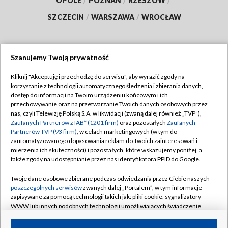
OPOLE
/
POZNAŃ
/
RZESZÓW
/
SZCZECIN
/
WARSZAWA
/
WROCŁAW
Szanujemy Twoją prywatność
Dołącz do nas:
Kliknij "Akceptuję i przechodzę do serwisu", aby wyrazić zgody na
korzystanie z technologii automatycznego śledzenia i zbierania danych,
TVP
dostęp do informacji na Twoim urządzeniu końcowym i ich
Abonament TVP
przechowywanie oraz na przetwarzanie Twoich danych osobowych przez
Regulamin TVP
nas, czyli Telewizję Polską S.A. w likwidacji (zwaną dalej również „TVP”),
Emisja w TVP
Zaufanych Partnerów z IAB* (1201 firm)
oraz pozostałych
Zaufanych
Polityka prywatności
Partnerów TVP (93 firm)
, w celach marketingowych (w tym do
Centrum informacji TVP
Moje zgody
zautomatyzowanego dopasowania reklam do Twoich zainteresowań i
mierzenia ich skuteczności) i pozostałych, które wskazujemy poniżej, a
Naziemna Telewizja Cyfrowa
Pomoc
także zgody na udostępnianie przez nas identyfikatora PPID do Google.
Sklep TVP
Biuro reklamy
Twoje dane osobowe zbierane podczas odwiedzania przez Ciebie naszych
Rada Programowa
poszczególnych serwisów
zwanych dalej „Portalem”, w tym informacje
Kontakt
zapisywane za pomocą technologii takich jak: pliki cookie, sygnalizatory
System NOS
WWW lub innych podobnych technologii umożliwiających świadczenie
dopasowanych i bezpiecznych usług, personalizację treści oraz reklam,
Informacje o nadawcy
Kanały
udostępnianie funkcji mediów społecznościowych oraz analizowanie