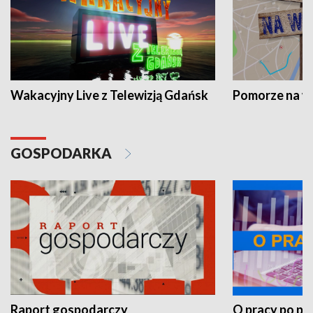
Wakacyjny Live z Telewizją Gdańsk
Pomorze na 
GOSPODARKA
Raport gospodarczy
O pracy po pr