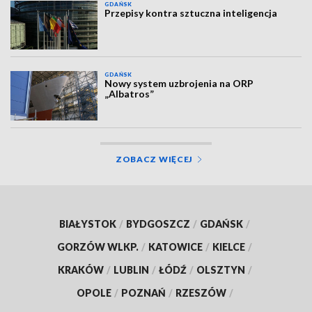
GDAŃSK
Przepisy kontra sztuczna inteligencja
GDAŃSK
Nowy system uzbrojenia na ORP
„Albatros”
ZOBACZ WIĘCEJ
BIAŁYSTOK
/
BYDGOSZCZ
/
GDAŃSK
/
GORZÓW WLKP.
/
KATOWICE
/
KIELCE
/
KRAKÓW
/
LUBLIN
/
ŁÓDŹ
/
OLSZTYN
/
OPOLE
/
POZNAŃ
/
RZESZÓW
/