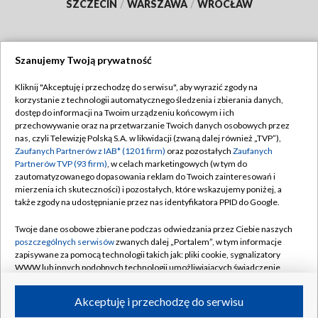
SZCZECIN
/
WARSZAWA
/
WROCŁAW
Szanujemy Twoją prywatność
Dołącz do nas:
Kliknij "Akceptuję i przechodzę do serwisu", aby wyrazić zgody na
korzystanie z technologii automatycznego śledzenia i zbierania danych,
TVP
dostęp do informacji na Twoim urządzeniu końcowym i ich
Abonament TVP
przechowywanie oraz na przetwarzanie Twoich danych osobowych przez
Regulamin TVP
nas, czyli Telewizję Polską S.A. w likwidacji (zwaną dalej również „TVP”),
Emisja w TVP
Polityka prywatności
Zaufanych Partnerów z IAB* (1201 firm)
oraz pozostałych
Zaufanych
Partnerów TVP (93 firm)
, w celach marketingowych (w tym do
Centrum informacji TVP
Moje zgody
zautomatyzowanego dopasowania reklam do Twoich zainteresowań i
mierzenia ich skuteczności) i pozostałych, które wskazujemy poniżej, a
Naziemna Telewizja Cyfrowa
Pomoc
także zgody na udostępnianie przez nas identyfikatora PPID do Google.
Sklep TVP
Biuro reklamy
Twoje dane osobowe zbierane podczas odwiedzania przez Ciebie naszych
Rada Programowa
Kontakt
poszczególnych serwisów
zwanych dalej „Portalem”, w tym informacje
zapisywane za pomocą technologii takich jak: pliki cookie, sygnalizatory
System NOS
WWW lub innych podobnych technologii umożliwiających świadczenie
dopasowanych i bezpiecznych usług, personalizację treści oraz reklam,
Informacje o nadawcy
Kanały
udostępnianie funkcji mediów społecznościowych oraz analizowanie
Akceptuję i przechodzę do serwisu
ruchu w Internecie.
Program dla prasy