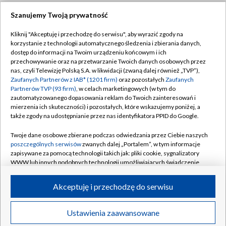
Szanujemy Twoją prywatność
Dołącz do nas:
Kliknij "Akceptuję i przechodzę do serwisu", aby wyrazić zgody na
korzystanie z technologii automatycznego śledzenia i zbierania danych,
TVP
dostęp do informacji na Twoim urządzeniu końcowym i ich
Abonament TVP
przechowywanie oraz na przetwarzanie Twoich danych osobowych przez
Regulamin TVP
nas, czyli Telewizję Polską S.A. w likwidacji (zwaną dalej również „TVP”),
Emisja w TVP
Zaufanych Partnerów z IAB* (1201 firm)
oraz pozostałych
Zaufanych
Polityka prywatności
Partnerów TVP (93 firm)
, w celach marketingowych (w tym do
Centrum informacji TVP
Moje zgody
zautomatyzowanego dopasowania reklam do Twoich zainteresowań i
mierzenia ich skuteczności) i pozostałych, które wskazujemy poniżej, a
Naziemna Telewizja Cyfrowa
Pomoc
także zgody na udostępnianie przez nas identyfikatora PPID do Google.
Sklep TVP
Biuro reklamy
Twoje dane osobowe zbierane podczas odwiedzania przez Ciebie naszych
Rada Programowa
poszczególnych serwisów
zwanych dalej „Portalem”, w tym informacje
Kontakt
zapisywane za pomocą technologii takich jak: pliki cookie, sygnalizatory
System NOS
WWW lub innych podobnych technologii umożliwiających świadczenie
dopasowanych i bezpiecznych usług, personalizację treści oraz reklam,
Informacje o nadawcy
Kanały
udostępnianie funkcji mediów społecznościowych oraz analizowanie
Akceptuję i przechodzę do serwisu
ruchu w Internecie.
Program dla prasy
©2026 Telewizja Polska S.A. w likwidacji
Biuro Reklamy
Twoje dane osobowe zbierane podczas odwiedzania przez Ciebie
Ustawienia zaawansowane
poszczególnych serwisów
na Portalu, takie jak adresy IP, identyfikatory
Ogłoszenie przetargowe