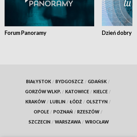
Forum Panoramy
Dzień dobry t
BIAŁYSTOK
/
BYDGOSZCZ
/
GDAŃSK
/
GORZÓW WLKP.
/
KATOWICE
/
KIELCE
/
KRAKÓW
/
LUBLIN
/
ŁÓDŹ
/
OLSZTYN
/
OPOLE
/
POZNAŃ
/
RZESZÓW
/
SZCZECIN
/
WARSZAWA
/
WROCŁAW