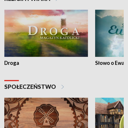
Droga
Słowo o Ewang
SPOŁECZEŃSTWO