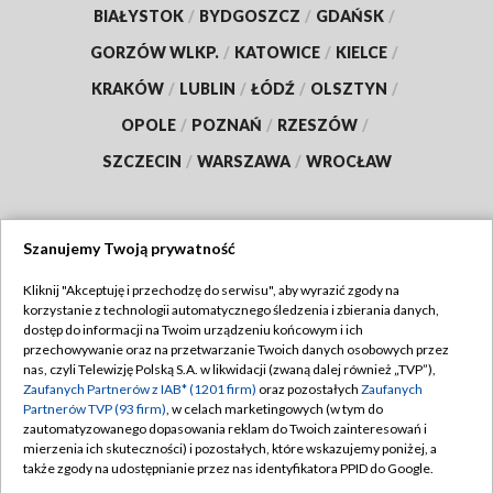
BIAŁYSTOK
/
BYDGOSZCZ
/
GDAŃSK
/
GORZÓW WLKP.
/
KATOWICE
/
KIELCE
/
KRAKÓW
/
LUBLIN
/
ŁÓDŹ
/
OLSZTYN
/
OPOLE
/
POZNAŃ
/
RZESZÓW
/
SZCZECIN
/
WARSZAWA
/
WROCŁAW
Szanujemy Twoją prywatność
Dołącz do nas:
Kliknij "Akceptuję i przechodzę do serwisu", aby wyrazić zgody na
korzystanie z technologii automatycznego śledzenia i zbierania danych,
TVP
dostęp do informacji na Twoim urządzeniu końcowym i ich
Abonament TVP
przechowywanie oraz na przetwarzanie Twoich danych osobowych przez
Regulamin TVP
nas, czyli Telewizję Polską S.A. w likwidacji (zwaną dalej również „TVP”),
Emisja w TVP
Polityka prywatności
Zaufanych Partnerów z IAB* (1201 firm)
oraz pozostałych
Zaufanych
Partnerów TVP (93 firm)
, w celach marketingowych (w tym do
Centrum informacji TVP
Moje zgody
zautomatyzowanego dopasowania reklam do Twoich zainteresowań i
mierzenia ich skuteczności) i pozostałych, które wskazujemy poniżej, a
Naziemna Telewizja Cyfrowa
Pomoc
także zgody na udostępnianie przez nas identyfikatora PPID do Google.
Sklep TVP