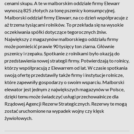
cenami skupu. A te w malborskim oddziale firmy Elewarr
wynoszą 825 złotych za tonę pszenicy konsumpcyjnej.
Malborski oddział firmy Elewarr, na co dzień współpracuje z
aż trzema tysiącami rolników. To przekłada się na wysokie
oczekiwania spółki dotyczące tegorocznych żniw.
Największy z magazynów malborskiego oddziału firmy
może pomieścić prawie 90 tysięcy ton ziarna. Głównie
pszenicy i rzepaku. Spotkanie z rolnikami było okazją do
przedstawienia nowej strategii firmy. Potwierdzają to rolnicy,
którzy współpracują z Elewarrem od lat. W czasie spotkania
swoją ofertę przedstawiły także firmy i instytucje rolnicze,
które zapewniły gospodarzy o swoim wsparciu. Malborski
elewator jest jednym z największych magazynów w Polsce,
dzięki temu może świadczyć usługi przechowalnicze dla
Rządowej Agencji Rezerw Strategicznych. Rezerwy te mogą
zostać uruchomione na wypadek wojny czy klęsk
żywiołowych.