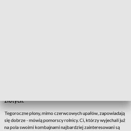
Na Pomorzu rozpoczął się skup pszenicy
Na Pomorzu rozpoczynają się żniwa, a wraz z nimi
skup pszenicy. Z tej okazji w malborskim oddziale
firmy Elewarr, jednym z większych odbiorców
pszenicy w regionie, odbyło się specjalne spotkanie
z pomorskimi rolnikami. Za tonę ziarna
konsumpcyjnego rolnicy mogą otrzymać 825
złotych.
Tegoroczne plony, mimo czerwcowych upałów, zapowiadają
się dobrze - mówią pomorscy rolnicy. Ci, którzy wyjechali już
na pola swoimi kombajnami najbardziej zainteresowani są