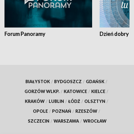
Forum Panoramy
Dzień dobry t
BIAŁYSTOK
/
BYDGOSZCZ
/
GDAŃSK
/
GORZÓW WLKP.
/
KATOWICE
/
KIELCE
/
KRAKÓW
/
LUBLIN
/
ŁÓDŹ
/
OLSZTYN
/
OPOLE
/
POZNAŃ
/
RZESZÓW
/
SZCZECIN
/
WARSZAWA
/
WROCŁAW