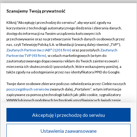
Szanujemy Twoją prywatność
Dołącz do nas:
Kliknij "Akceptuję i przechodzę do serwisu", aby wyrazić zgody na
korzystanie z technologii automatycznego śledzenia i zbierania danych,
TVP
dostęp do informacji na Twoim urządzeniu końcowym i ich
Abonament TVP
przechowywanie oraz na przetwarzanie Twoich danych osobowych przez
Regulamin TVP
nas, czyli Telewizję Polską S.A. w likwidacji (zwaną dalej również „TVP”),
Emisja w TVP
Zaufanych Partnerów z IAB* (1201 firm)
oraz pozostałych
Zaufanych
Polityka prywatności
Partnerów TVP (93 firm)
, w celach marketingowych (w tym do
Centrum informacji TVP
Moje zgody
zautomatyzowanego dopasowania reklam do Twoich zainteresowań i
mierzenia ich skuteczności) i pozostałych, które wskazujemy poniżej, a
Naziemna Telewizja Cyfrowa
Pomoc
także zgody na udostępnianie przez nas identyfikatora PPID do Google.
Sklep TVP
Biuro reklamy
Twoje dane osobowe zbierane podczas odwiedzania przez Ciebie naszych
Rada Programowa
poszczególnych serwisów
zwanych dalej „Portalem”, w tym informacje
Kontakt
zapisywane za pomocą technologii takich jak: pliki cookie, sygnalizatory
System NOS
WWW lub innych podobnych technologii umożliwiających świadczenie
dopasowanych i bezpiecznych usług, personalizację treści oraz reklam,
Informacje o nadawcy
Kanały
udostępnianie funkcji mediów społecznościowych oraz analizowanie
Akceptuję i przechodzę do serwisu
ruchu w Internecie.
Program dla prasy
©2026 Telewizja Polska S.A. w likwidacji
Biuro Reklamy
Twoje dane osobowe zbierane podczas odwiedzania przez Ciebie
Ustawienia zaawansowane
poszczególnych serwisów
na Portalu, takie jak adresy IP, identyfikatory