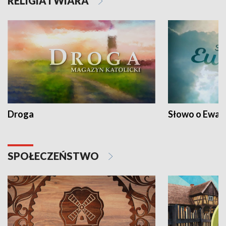
RELIGIA I WIARA
Droga
Słowo o Ewang
SPOŁECZEŃSTWO