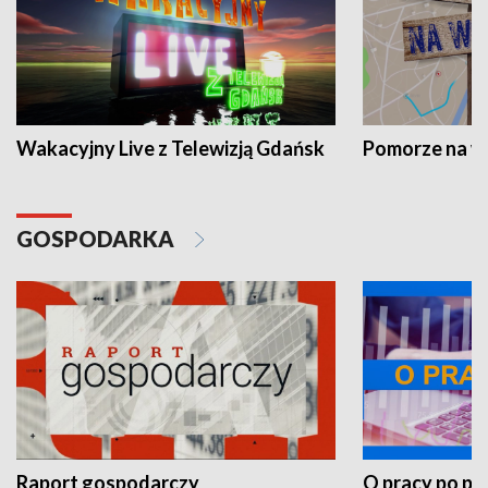
Wakacyjny Live z Telewizją Gdańsk
Pomorze na 
GOSPODARKA
Raport gospodarczy
O pracy po pr