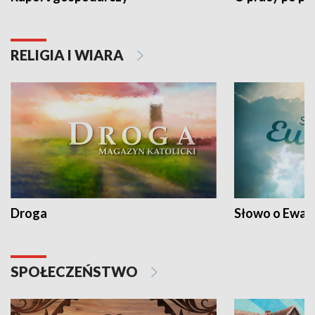
RELIGIA I WIARA
Droga
Słowo o Ewang
SPOŁECZEŃSTWO