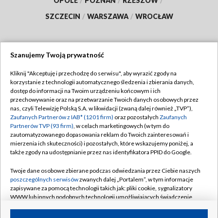
OPOLE
/
POZNAŃ
/
RZESZÓW
/
SZCZECIN
/
WARSZAWA
/
WROCŁAW
Szanujemy Twoją prywatność
Dołącz do nas:
Kliknij "Akceptuję i przechodzę do serwisu", aby wyrazić zgody na
korzystanie z technologii automatycznego śledzenia i zbierania danych,
TVP
dostęp do informacji na Twoim urządzeniu końcowym i ich
Abonament TVP
przechowywanie oraz na przetwarzanie Twoich danych osobowych przez
Regulamin TVP
nas, czyli Telewizję Polską S.A. w likwidacji (zwaną dalej również „TVP”),
Emisja w TVP
Zaufanych Partnerów z IAB* (1201 firm)
oraz pozostałych
Zaufanych
Polityka prywatności
Partnerów TVP (93 firm)
, w celach marketingowych (w tym do
Centrum informacji TVP
Moje zgody
zautomatyzowanego dopasowania reklam do Twoich zainteresowań i
mierzenia ich skuteczności) i pozostałych, które wskazujemy poniżej, a
Naziemna Telewizja Cyfrowa
Pomoc
także zgody na udostępnianie przez nas identyfikatora PPID do Google.
Sklep TVP
Biuro reklamy
Twoje dane osobowe zbierane podczas odwiedzania przez Ciebie naszych
Rada Programowa
poszczególnych serwisów
zwanych dalej „Portalem”, w tym informacje
Kontakt
zapisywane za pomocą technologii takich jak: pliki cookie, sygnalizatory
System NOS
WWW lub innych podobnych technologii umożliwiających świadczenie
dopasowanych i bezpiecznych usług, personalizację treści oraz reklam,
Informacje o nadawcy
Kanały
udostępnianie funkcji mediów społecznościowych oraz analizowanie