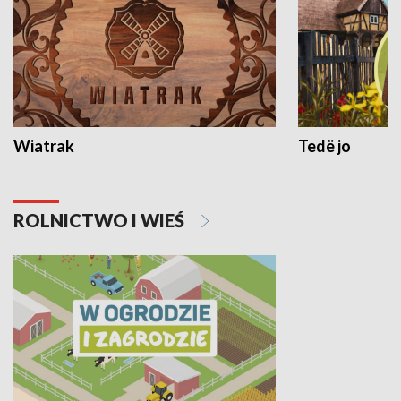
Wiatrak
Tedë jo
ROLNICTWO I WIEŚ