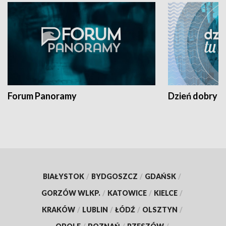
Forum Panoramy
Dzień dobry t
BIAŁYSTOK
/
BYDGOSZCZ
/
GDAŃSK
/
GORZÓW WLKP.
/
KATOWICE
/
KIELCE
/
KRAKÓW
/
LUBLIN
/
ŁÓDŹ
/
OLSZTYN
/