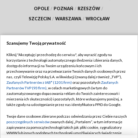
OPOLE
/
POZNAŃ
/
RZESZÓW
/
SZCZECIN
/
WARSZAWA
/
WROCŁAW
Szanujemy Twoją prywatność
Dołącz do nas:
Kliknij "Akceptuję i przechodzę do serwisu", aby wyrazić zgody na
korzystanie z technologii automatycznego śledzenia i zbierania danych,
TVP
dostęp do informacji na Twoim urządzeniu końcowym i ich
Abonament TVP
przechowywanie oraz na przetwarzanie Twoich danych osobowych przez
Regulamin TVP
nas, czyli Telewizję Polską S.A. w likwidacji (zwaną dalej również „TVP”),
Emisja w TVP
Polityka prywatności
Zaufanych Partnerów z IAB* (1201 firm)
oraz pozostałych
Zaufanych
Partnerów TVP (93 firm)
, w celach marketingowych (w tym do
Centrum informacji TVP
Moje zgody
zautomatyzowanego dopasowania reklam do Twoich zainteresowań i
mierzenia ich skuteczności) i pozostałych, które wskazujemy poniżej, a
Naziemna Telewizja Cyfrowa
Pomoc
także zgody na udostępnianie przez nas identyfikatora PPID do Google.
Sklep TVP
Biuro reklamy
Twoje dane osobowe zbierane podczas odwiedzania przez Ciebie naszych
Rada Programowa
Kontakt
poszczególnych serwisów
zwanych dalej „Portalem”, w tym informacje
zapisywane za pomocą technologii takich jak: pliki cookie, sygnalizatory
System NOS
WWW lub innych podobnych technologii umożliwiających świadczenie