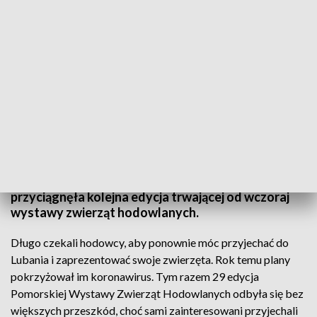
Zjazd hodowców w Lubaniu
Konie, owce, a w tym roku po raz pierwszy nawet
alpaki można było zobaczyć w Lubaniu, niedaleko
Kościerzyny. Hodowców i miłośników zwierząt
przyciągnęła kolejna edycja trwającej od wczoraj
wystawy zwierząt hodowlanych.
Długo czekali hodowcy, aby ponownie móc przyjechać do
Lubania i zaprezentować swoje zwierzęta. Rok temu plany
pokrzyżował im koronawirus. Tym razem 29 edycja
Pomorskiej Wystawy Zwierząt Hodowlanych odbyła się bez
większych przeszkód, choć sami zainteresowani przyjechali