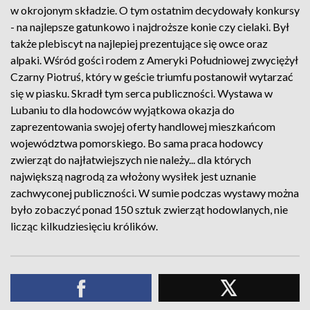
w okrojonym składzie. O tym ostatnim decydowały konkursy
- na najlepsze gatunkowo i najdroższe konie czy cielaki. Był
także plebiscyt na najlepiej prezentujące się owce oraz
alpaki. Wśród gości rodem z Ameryki Południowej zwyciężył
Czarny Piotruś, który w geście triumfu postanowił wytarzać
się w piasku. Skradł tym serca publiczności. Wystawa w
Lubaniu to dla hodowców wyjątkowa okazja do
zaprezentowania swojej oferty handlowej mieszkańcom
województwa pomorskiego. Bo sama praca hodowcy
zwierząt do najłatwiejszych nie należy... dla których
największą nagrodą za włożony wysiłek jest uznanie
zachwyconej publiczności. W sumie podczas wystawy można
było zobaczyć ponad 150 sztuk zwierząt hodowlanych, nie
licząc kilkudziesięciu królików.