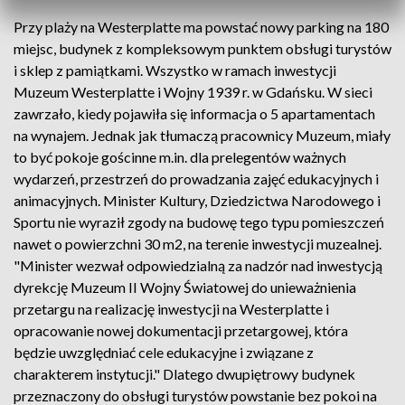
Przy plaży na Westerplatte ma powstać nowy parking na 180
miejsc, budynek z kompleksowym punktem obsługi turystów
i sklep z pamiątkami. Wszystko w ramach inwestycji
Muzeum Westerplatte i Wojny 1939 r. w Gdańsku. W sieci
zawrzało, kiedy pojawiła się informacja o 5 apartamentach
na wynajem. Jednak jak tłumaczą pracownicy Muzeum, miały
to być pokoje gościnne m.in. dla prelegentów ważnych
wydarzeń, przestrzeń do prowadzania zajęć edukacyjnych i
animacyjnych. Minister Kultury, Dziedzictwa Narodowego i
Sportu nie wyraził zgody na budowę tego typu pomieszczeń
nawet o powierzchni 30 m2, na terenie inwestycji muzealnej.
"Minister wezwał odpowiedzialną za nadzór nad inwestycją
dyrekcję Muzeum II Wojny Światowej do unieważnienia
przetargu na realizację inwestycji na Westerplatte i
opracowanie nowej dokumentacji przetargowej, która
będzie uwzględniać cele edukacyjne i związane z
charakterem instytucji." Dlatego dwupiętrowy budynek
przeznaczony do obsługi turystów powstanie bez pokoi na