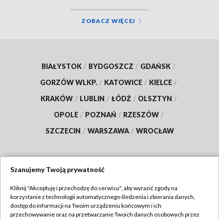
ZOBACZ WIĘCEJ
BIAŁYSTOK
/
BYDGOSZCZ
/
GDAŃSK
/
GORZÓW WLKP.
/
KATOWICE
/
KIELCE
/
KRAKÓW
/
LUBLIN
/
ŁÓDŹ
/
OLSZTYN
/
OPOLE
/
POZNAŃ
/
RZESZÓW
/
SZCZECIN
/
WARSZAWA
/
WROCŁAW
Szanujemy Twoją prywatność
Dołącz do nas:
Kliknij "Akceptuję i przechodzę do serwisu", aby wyrazić zgody na
korzystanie z technologii automatycznego śledzenia i zbierania danych,
TVP
dostęp do informacji na Twoim urządzeniu końcowym i ich
Abonament TVP
przechowywanie oraz na przetwarzanie Twoich danych osobowych przez
Regulamin TVP