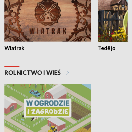
Wiatrak
Tedë jo
ROLNICTWO I WIEŚ