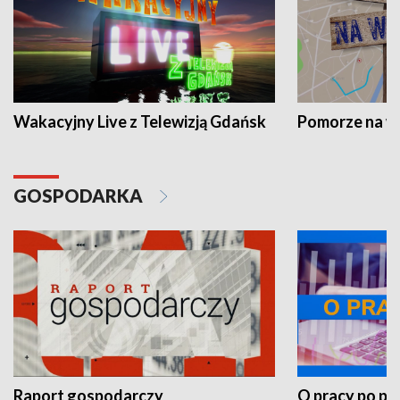
Wakacyjny Live z Telewizją Gdańsk
Pomorze na 
GOSPODARKA
Raport gospodarczy
O pracy po pr