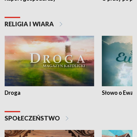
RELIGIA I WIARA
Droga
Słowo o Ewang
SPOŁECZEŃSTWO