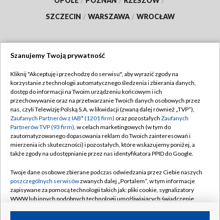
OPOLE
/
POZNAŃ
/
RZESZÓW
/
SZCZECIN
/
WARSZAWA
/
WROCŁAW
Szanujemy Twoją prywatność
Dołącz do nas:
Kliknij "Akceptuję i przechodzę do serwisu", aby wyrazić zgody na
korzystanie z technologii automatycznego śledzenia i zbierania danych,
TVP
dostęp do informacji na Twoim urządzeniu końcowym i ich
Abonament TVP
przechowywanie oraz na przetwarzanie Twoich danych osobowych przez
Regulamin TVP
nas, czyli Telewizję Polską S.A. w likwidacji (zwaną dalej również „TVP”),
Emisja w TVP
Zaufanych Partnerów z IAB* (1201 firm)
oraz pozostałych
Zaufanych
Polityka prywatności
Partnerów TVP (93 firm)
, w celach marketingowych (w tym do
Centrum informacji TVP
Moje zgody
zautomatyzowanego dopasowania reklam do Twoich zainteresowań i
mierzenia ich skuteczności) i pozostałych, które wskazujemy poniżej, a
Naziemna Telewizja Cyfrowa
Pomoc
także zgody na udostępnianie przez nas identyfikatora PPID do Google.
Sklep TVP
Biuro reklamy
Twoje dane osobowe zbierane podczas odwiedzania przez Ciebie naszych
Rada Programowa
poszczególnych serwisów
zwanych dalej „Portalem”, w tym informacje
Kontakt
zapisywane za pomocą technologii takich jak: pliki cookie, sygnalizatory
System NOS
WWW lub innych podobnych technologii umożliwiających świadczenie
dopasowanych i bezpiecznych usług, personalizację treści oraz reklam,
Informacje o nadawcy
Kanały
udostępnianie funkcji mediów społecznościowych oraz analizowanie