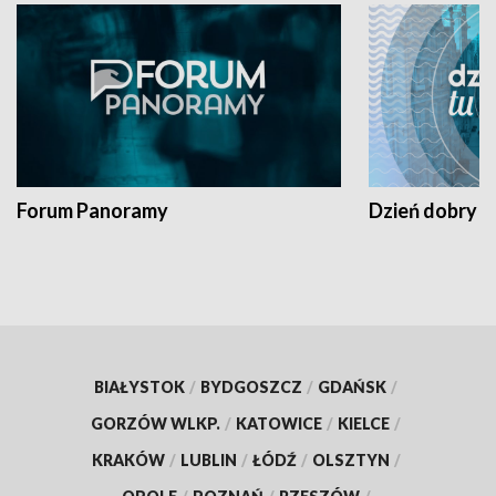
Forum Panoramy
Dzień dobry t
BIAŁYSTOK
/
BYDGOSZCZ
/
GDAŃSK
/
GORZÓW WLKP.
/
KATOWICE
/
KIELCE
/
KRAKÓW
/
LUBLIN
/
ŁÓDŹ
/
OLSZTYN
/