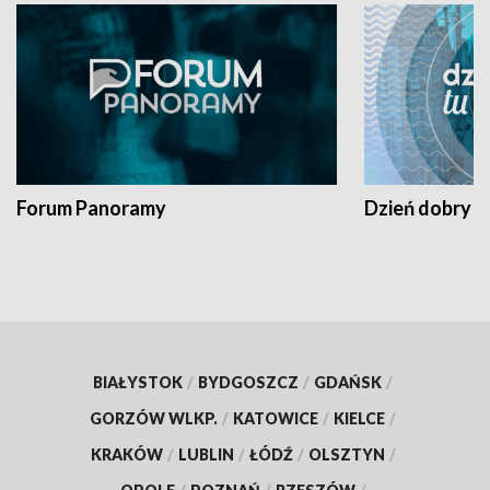
Forum Panoramy
Dzień dobry t
BIAŁYSTOK
/
BYDGOSZCZ
/
GDAŃSK
/
GORZÓW WLKP.
/
KATOWICE
/
KIELCE
/
KRAKÓW
/
LUBLIN
/
ŁÓDŹ
/
OLSZTYN
/