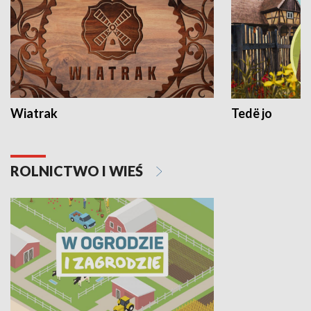
Wiatrak
Tedë jo
ROLNICTWO I WIEŚ