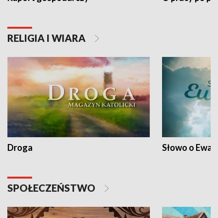
RELIGIA I WIARA
Droga
Słowo o Ewang
SPOŁECZEŃSTWO