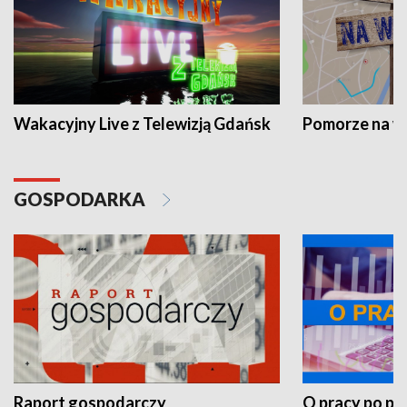
Wakacyjny Live z Telewizją Gdańsk
Pomorze na 
GOSPODARKA
Raport gospodarczy
O pracy po pr