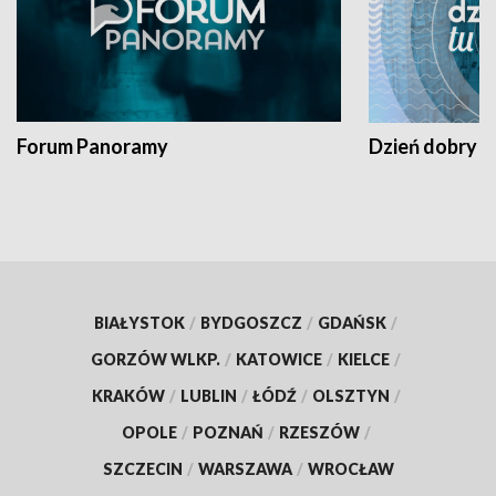
Forum Panoramy
Dzień dobry t
BIAŁYSTOK
/
BYDGOSZCZ
/
GDAŃSK
/
GORZÓW WLKP.
/
KATOWICE
/
KIELCE
/
KRAKÓW
/
LUBLIN
/
ŁÓDŹ
/
OLSZTYN
/
OPOLE
/
POZNAŃ
/
RZESZÓW
/
SZCZECIN
/
WARSZAWA
/
WROCŁAW