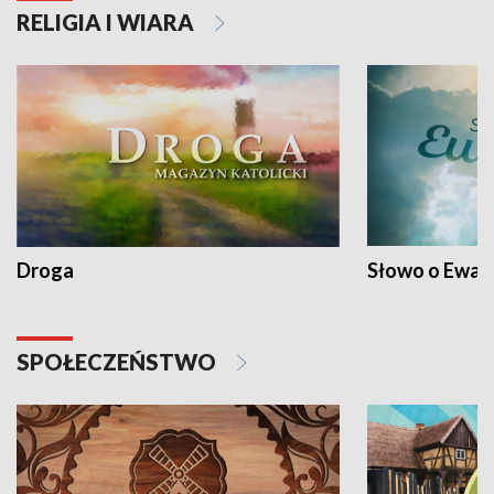
RELIGIA I WIARA
Droga
Słowo o Ewang
SPOŁECZEŃSTWO