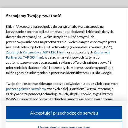
Szanujemy Twoją prywatność
Dołącz do nas:
Kliknij "Akceptuję i przechodzę do serwisu", aby wyrazić zgody na
korzystanie z technologii automatycznego śledzenia i zbierania danych,
TVP
dostęp do informacji na Twoim urządzeniu końcowym i ich
Abonament TVP
przechowywanie oraz na przetwarzanie Twoich danych osobowych przez
Regulamin TVP
nas, czyli Telewizję Polską S.A. w likwidacji (zwaną dalej również „TVP”),
Emisja w TVP
Zaufanych Partnerów z IAB* (1201 firm)
oraz pozostałych
Zaufanych
Polityka prywatności
Partnerów TVP (93 firm)
, w celach marketingowych (w tym do
Centrum informacji TVP
Moje zgody
zautomatyzowanego dopasowania reklam do Twoich zainteresowań i
mierzenia ich skuteczności) i pozostałych, które wskazujemy poniżej, a
Naziemna Telewizja Cyfrowa
Pomoc
także zgody na udostępnianie przez nas identyfikatora PPID do Google.
Sklep TVP
Biuro reklamy
Twoje dane osobowe zbierane podczas odwiedzania przez Ciebie naszych
Rada Programowa
poszczególnych serwisów
zwanych dalej „Portalem”, w tym informacje
Kontakt
zapisywane za pomocą technologii takich jak: pliki cookie, sygnalizatory
System NOS
WWW lub innych podobnych technologii umożliwiających świadczenie
dopasowanych i bezpiecznych usług, personalizację treści oraz reklam,
Informacje o nadawcy
Kanały
udostępnianie funkcji mediów społecznościowych oraz analizowanie
Akceptuję i przechodzę do serwisu
ruchu w Internecie.
Program dla prasy
©2026 Telewizja Polska S.A. w likwidacji
Biuro Reklamy
Twoje dane osobowe zbierane podczas odwiedzania przez Ciebie
Ustawienia zaawansowane