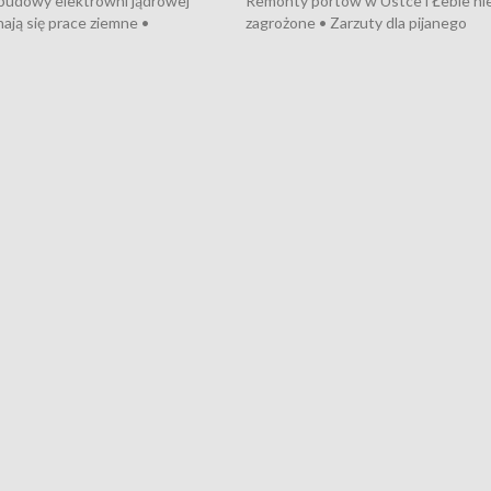
 budowy elektrowni jądrowej
Remonty portów w Ustce i Łebie ni
ają się prace ziemne •
zagrożone • Zarzuty dla pijanego
o umowę na budowę obwodnicy
kierowcy ciągnika • Protest
u Gdańskiego • Za kilka dni
poszkodowanych przez dewelopera
e ORP „Wicher” • 18 milionów
Gdyni • Milion zł dla dzieci z UCK od
a inwestycje w szkołach w Rumi
Cancer Fighters • Efekty wpisu Gdy
owie • Nowy sprzęt
Listę UNESCO • Kaszubscy kuczerz
iczny dla Puckiego Szpitala • Na
witali Tour de Pologne
znów rekordowe upały