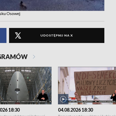
ńsku Osowej
UDOSTĘPNIJ NA X
OGRAMÓW
026 18:30
04.08.2026 18:30