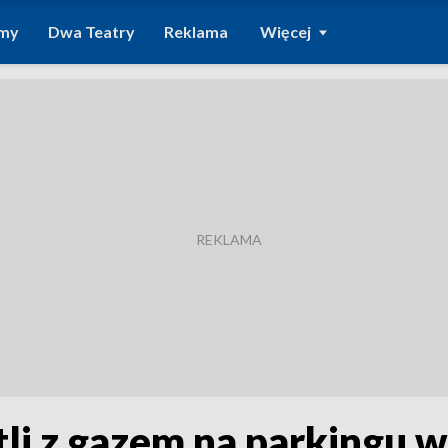
amy
Dwa Teatry
Reklama
Więcej
li z gazem na parkingu 