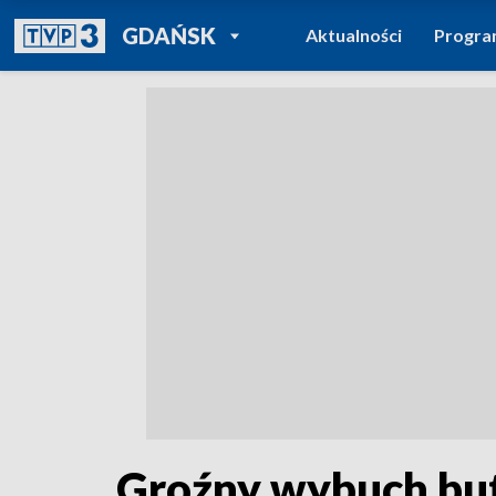
POWRÓT DO
GDAŃSK
Aktualności
Progr
TVP REGIONY
Groźny wybuch but