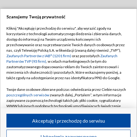
Szanujemy Twoją prywatność
Dołącz do nas:
Kliknij "Akceptuję i przechodzę do serwisu", aby wyrazić zgody na
korzystanie z technologii automatycznego śledzenia i zbierania danych,
TVP
dostęp do informacji na Twoim urządzeniu końcowym i ich
Abonament TVP
przechowywanie oraz na przetwarzanie Twoich danych osobowych przez
Regulamin TVP
nas, czyli Telewizję Polską S.A. w likwidacji (zwaną dalej również „TVP”),
Emisja w TVP
Zaufanych Partnerów z IAB* (1201 firm)
oraz pozostałych
Zaufanych
Polityka prywatności
Partnerów TVP (93 firm)
, w celach marketingowych (w tym do
Centrum informacji TVP
Moje zgody
zautomatyzowanego dopasowania reklam do Twoich zainteresowań i
mierzenia ich skuteczności) i pozostałych, które wskazujemy poniżej, a
Naziemna Telewizja Cyfrowa
Pomoc
także zgody na udostępnianie przez nas identyfikatora PPID do Google.
Sklep TVP
Biuro reklamy
Twoje dane osobowe zbierane podczas odwiedzania przez Ciebie naszych
Rada Programowa
poszczególnych serwisów
zwanych dalej „Portalem”, w tym informacje
Kontakt
zapisywane za pomocą technologii takich jak: pliki cookie, sygnalizatory
System NOS
WWW lub innych podobnych technologii umożliwiających świadczenie
dopasowanych i bezpiecznych usług, personalizację treści oraz reklam,
Informacje o nadawcy
Kanały
udostępnianie funkcji mediów społecznościowych oraz analizowanie
Akceptuję i przechodzę do serwisu
ruchu w Internecie.
Program dla prasy
©2026 Telewizja Polska S.A. w likwidacji
Biuro Reklamy
Twoje dane osobowe zbierane podczas odwiedzania przez Ciebie
Ustawienia zaawansowane