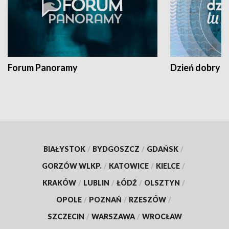
Forum Panoramy
Dzień dobry t
BIAŁYSTOK
/
BYDGOSZCZ
/
GDAŃSK
/
GORZÓW WLKP.
/
KATOWICE
/
KIELCE
/
KRAKÓW
/
LUBLIN
/
ŁÓDŹ
/
OLSZTYN
/
OPOLE
/
POZNAŃ
/
RZESZÓW
/
SZCZECIN
/
WARSZAWA
/
WROCŁAW