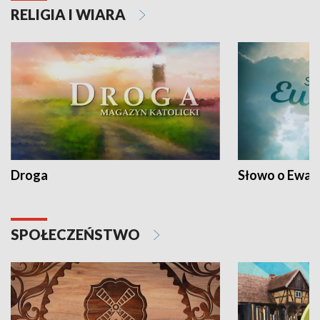
RELIGIA I WIARA
Droga
Słowo o Ewang
SPOŁECZEŃSTWO