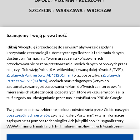
OPOLE
/
POZNAŃ
/
RZESZÓW
/
SZCZECIN
/
WARSZAWA
/
WROCŁAW
Szanujemy Twoją prywatność
Dołącz do nas:
Kliknij "Akceptuję i przechodzę do serwisu", aby wyrazić zgody na
korzystanie z technologii automatycznego śledzenia i zbierania danych,
TVP
dostęp do informacji na Twoim urządzeniu końcowym i ich
Abonament TVP
przechowywanie oraz na przetwarzanie Twoich danych osobowych przez
Regulamin TVP
nas, czyli Telewizję Polską S.A. w likwidacji (zwaną dalej również „TVP”),
Emisja w TVP
Zaufanych Partnerów z IAB* (1201 firm)
oraz pozostałych
Zaufanych
Polityka prywatności
Partnerów TVP (93 firm)
, w celach marketingowych (w tym do
Centrum informacji TVP
Moje zgody
zautomatyzowanego dopasowania reklam do Twoich zainteresowań i
mierzenia ich skuteczności) i pozostałych, które wskazujemy poniżej, a
Naziemna Telewizja Cyfrowa
Pomoc
także zgody na udostępnianie przez nas identyfikatora PPID do Google.
Sklep TVP
Biuro reklamy
Twoje dane osobowe zbierane podczas odwiedzania przez Ciebie naszych
Rada Programowa
poszczególnych serwisów
zwanych dalej „Portalem”, w tym informacje
Kontakt
zapisywane za pomocą technologii takich jak: pliki cookie, sygnalizatory
System NOS
WWW lub innych podobnych technologii umożliwiających świadczenie
dopasowanych i bezpiecznych usług, personalizację treści oraz reklam,
Informacje o nadawcy
Kanały
udostępnianie funkcji mediów społecznościowych oraz analizowanie