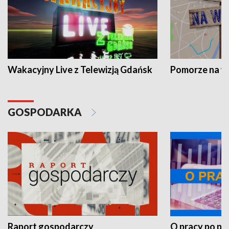
Wakacyjny Live z Telewizją Gdańsk
Pomorze na 
GOSPODARKA
Raport gospodarczy
O pracy po pr