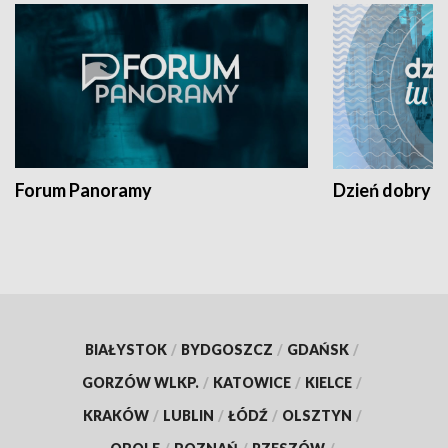
Forum Panoramy
Dzień dobry t
BIAŁYSTOK
/
BYDGOSZCZ
/
GDAŃSK
/
GORZÓW WLKP.
/
KATOWICE
/
KIELCE
/
KRAKÓW
/
LUBLIN
/
ŁÓDŹ
/
OLSZTYN
/