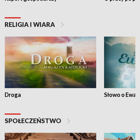
RELIGIA I WIARA
Droga
Słowo o Ewang
SPOŁECZEŃSTWO