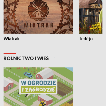
Wiatrak
Tedë jo
ROLNICTWO I WIEŚ