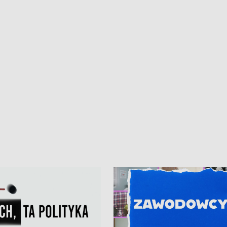
kardiologiczny dla Puckiego Szpitala
Pomorzu znów rekordowe upały