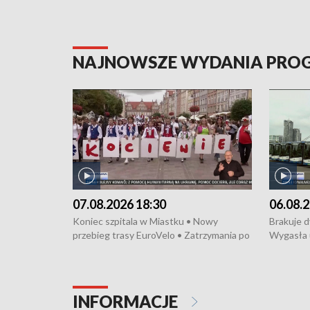
NAJNOWSZE WYDANIA PR
07.08.2026 18:30
06.08.2
Koniec szpitala w Miastku • Nowy
Brakuje 
przebieg trasy EuroVelo • Zatrzymania po
Wygasła 
bójce w Kościerzynie • Mieszkańcy
Miastku 
protestują przeciwko budowie trasy
Przeładu
tramwajowej • Kolejne konwoje
wiatrowej
humanitarne z Trójmiasta na Ukrainę •
Niebezpie
INFORMACJE
Święto Kociewia na Jarmarku św.
Dziewięć 