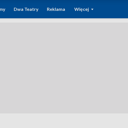
amy
Dwa Teatry
Reklama
Więcej