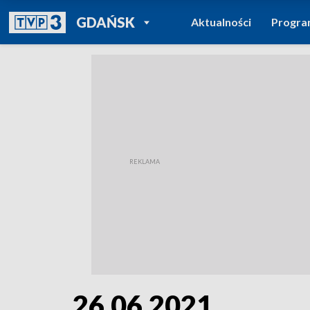
POWRÓT DO
GDAŃSK
Aktualności
Progr
TVP REGIONY
26.06.2021