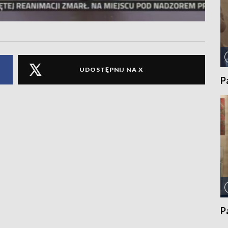
UDOSTĘPNIJ NA X
P
P