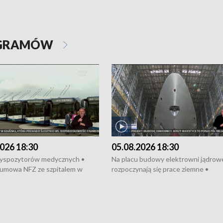
OGRAMÓW
026 18:30
05.08.2026 18:30
dyspozytorów medycznych •
Na placu budowy elektrowni jądrow
umowa NFZ ze szpitalem w
rozpoczynają się prace ziemne •
• Otwarto Morski Terminal
Podpisano umowę na budowę obwo
nkowy • Budowa morskiej farmy
Starogardu Gdańskiego • Za kilka dn
 • Korki na gdańskich Stogach •
wodowanie ORP „Wicher” • 18 mili
czne zachowania na torach •
złotych na inwestycje w szkołach w
nowych „trajtków” dla Gdyni
i Wejherowie • Nowy sprzęt