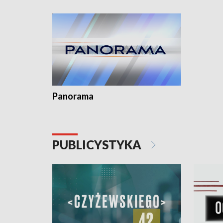
Dominika • Gdynia z lat 30. w
fotoplastikonie
Panorama
PUBLICYSTYKA