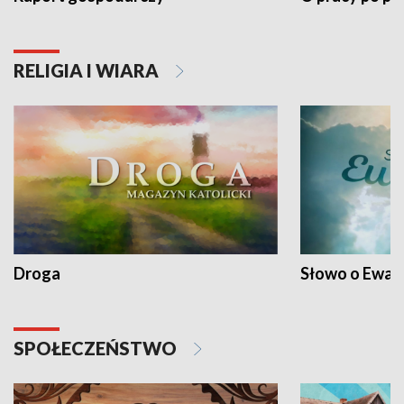
RELIGIA I WIARA
Droga
Słowo o Ewang
SPOŁECZEŃSTWO