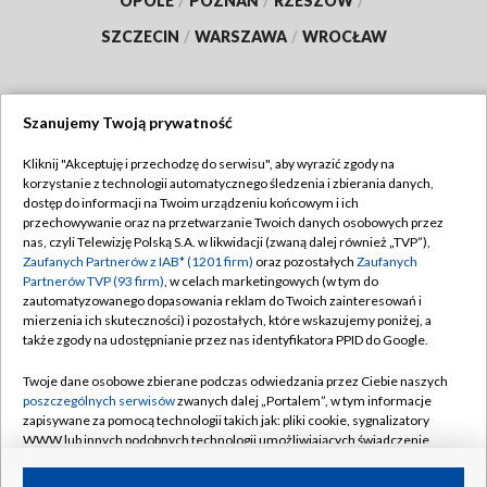
OPOLE
/
POZNAŃ
/
RZESZÓW
/
SZCZECIN
/
WARSZAWA
/
WROCŁAW
Szanujemy Twoją prywatność
Dołącz do nas:
Kliknij "Akceptuję i przechodzę do serwisu", aby wyrazić zgody na
korzystanie z technologii automatycznego śledzenia i zbierania danych,
TVP
dostęp do informacji na Twoim urządzeniu końcowym i ich
Abonament TVP
przechowywanie oraz na przetwarzanie Twoich danych osobowych przez
Regulamin TVP
nas, czyli Telewizję Polską S.A. w likwidacji (zwaną dalej również „TVP”),
Emisja w TVP
Zaufanych Partnerów z IAB* (1201 firm)
oraz pozostałych
Zaufanych
Polityka prywatności
Partnerów TVP (93 firm)
, w celach marketingowych (w tym do
Centrum informacji TVP
Moje zgody
zautomatyzowanego dopasowania reklam do Twoich zainteresowań i
mierzenia ich skuteczności) i pozostałych, które wskazujemy poniżej, a
Naziemna Telewizja Cyfrowa
Pomoc
także zgody na udostępnianie przez nas identyfikatora PPID do Google.
Sklep TVP
Biuro reklamy
Twoje dane osobowe zbierane podczas odwiedzania przez Ciebie naszych
Rada Programowa
poszczególnych serwisów
zwanych dalej „Portalem”, w tym informacje
Kontakt
zapisywane za pomocą technologii takich jak: pliki cookie, sygnalizatory
System NOS
WWW lub innych podobnych technologii umożliwiających świadczenie
dopasowanych i bezpiecznych usług, personalizację treści oraz reklam,
Informacje o nadawcy
Kanały
udostępnianie funkcji mediów społecznościowych oraz analizowanie