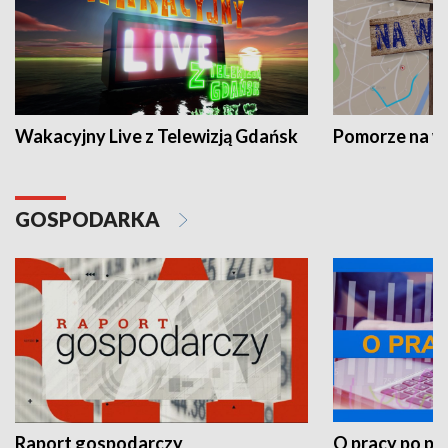
Wakacyjny Live z Telewizją Gdańsk
Pomorze na 
GOSPODARKA
Raport gospodarczy
O pracy po pr