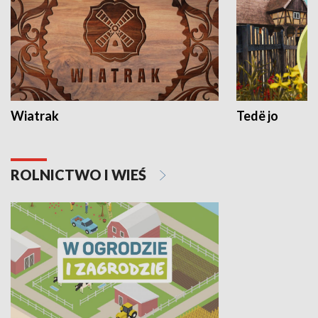
Wiatrak
Tedë jo
ROLNICTWO I WIEŚ