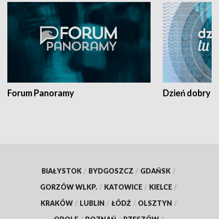
Forum Panoramy
Dzień dobry t
BIAŁYSTOK
/
BYDGOSZCZ
/
GDAŃSK
/
GORZÓW WLKP.
/
KATOWICE
/
KIELCE
/
KRAKÓW
/
LUBLIN
/
ŁÓDŹ
/
OLSZTYN
/