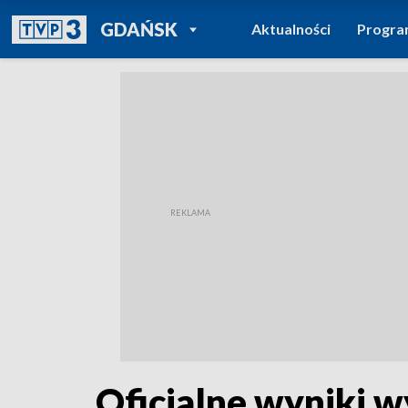
POWRÓT DO
GDAŃSK
Aktualności
Progr
TVP REGIONY
Oficjalne wyniki 