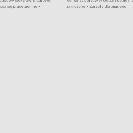
 budowy elektrowni jądrowej
Remonty portów w Ustce i Łebie ni
ają się prace ziemne •
zagrożone • Zarzuty dla pijanego
o umowę na budowę obwodnicy
kierowcy ciągnika • Protest
u Gdańskiego • Za kilka dni
poszkodowanych przez dewelopera
e ORP „Wicher” • 18 milionów
Gdyni • Milion zł dla dzieci z UCK od
a inwestycje w szkołach w Rumi
Cancer Fighters • Efekty wpisu Gdy
owie • Nowy sprzęt
Listę UNESCO • Kaszubscy kuczerz
iczny dla Puckiego Szpitala • Na
witali Tour de Pologne
znów rekordowe upały