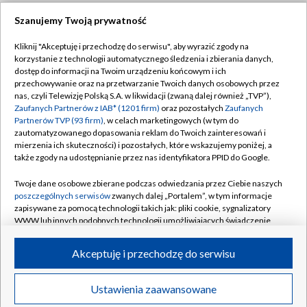
Szanujemy Twoją prywatność
Dołącz do nas:
Kliknij "Akceptuję i przechodzę do serwisu", aby wyrazić zgody na
korzystanie z technologii automatycznego śledzenia i zbierania danych,
TVP
dostęp do informacji na Twoim urządzeniu końcowym i ich
Abonament TVP
przechowywanie oraz na przetwarzanie Twoich danych osobowych przez
Regulamin TVP
nas, czyli Telewizję Polską S.A. w likwidacji (zwaną dalej również „TVP”),
Emisja w TVP
Zaufanych Partnerów z IAB* (1201 firm)
oraz pozostałych
Zaufanych
Polityka prywatności
Partnerów TVP (93 firm)
, w celach marketingowych (w tym do
Centrum informacji TVP
Moje zgody
zautomatyzowanego dopasowania reklam do Twoich zainteresowań i
mierzenia ich skuteczności) i pozostałych, które wskazujemy poniżej, a
Naziemna Telewizja Cyfrowa
Pomoc
także zgody na udostępnianie przez nas identyfikatora PPID do Google.
Sklep TVP
Biuro reklamy
Twoje dane osobowe zbierane podczas odwiedzania przez Ciebie naszych
Rada Programowa
poszczególnych serwisów
zwanych dalej „Portalem”, w tym informacje
Kontakt
zapisywane za pomocą technologii takich jak: pliki cookie, sygnalizatory
System NOS
WWW lub innych podobnych technologii umożliwiających świadczenie
dopasowanych i bezpiecznych usług, personalizację treści oraz reklam,
Informacje o nadawcy
Kanały
udostępnianie funkcji mediów społecznościowych oraz analizowanie
Akceptuję i przechodzę do serwisu
ruchu w Internecie.
Program dla prasy
©2026 Telewizja Polska S.A. w likwidacji
Biuro Reklamy
Twoje dane osobowe zbierane podczas odwiedzania przez Ciebie
Ustawienia zaawansowane
poszczególnych serwisów
na Portalu, takie jak adresy IP, identyfikatory
Ogłoszenie przetargowe