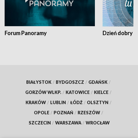
Forum Panoramy
Dzień dobry t
BIAŁYSTOK
/
BYDGOSZCZ
/
GDAŃSK
/
GORZÓW WLKP.
/
KATOWICE
/
KIELCE
/
KRAKÓW
/
LUBLIN
/
ŁÓDŹ
/
OLSZTYN
/
OPOLE
/
POZNAŃ
/
RZESZÓW
/
SZCZECIN
/
WARSZAWA
/
WROCŁAW