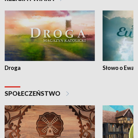
Droga
Słowo o Ewang
SPOŁECZEŃSTWO