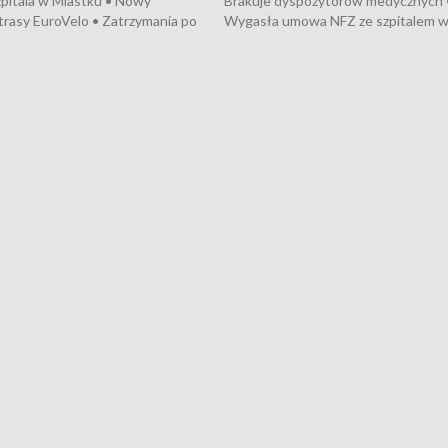
pitala w Miastku • Nowy
Brakuje dyspozytorów medycznych 
trasy EuroVelo • Zatrzymania po
Wygasła umowa NFZ ze szpitalem 
ościerzynie • Mieszkańcy
Miastku • Otwarto Morski Terminal
ą przeciwko budowie trasy
Przeładunkowy • Budowa morskiej 
wej • Kolejne konwoje
wiatrowej • Korki na gdańskich Sto
ne z Trójmiasta na Ukrainę •
Niebezpieczne zachowania na torac
ciewia na Jarmarku św.
Dziewięć nowych „trajtków” dla Gdy
• Gdynia z lat 30. w
ikonie