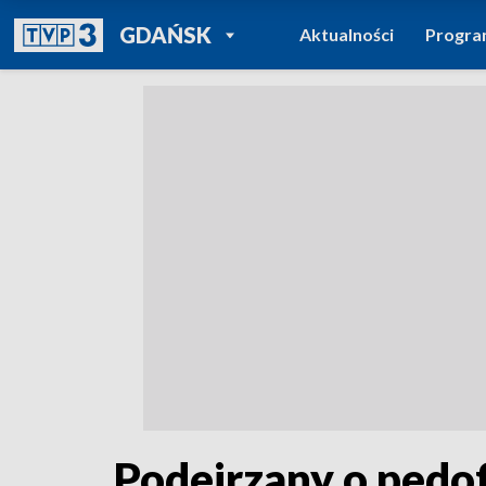
POWRÓT DO
GDAŃSK
Aktualności
Progr
TVP REGIONY
Podejrzany o pedof