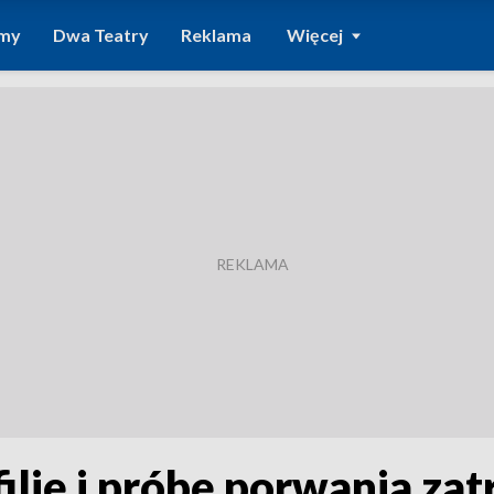
amy
Dwa Teatry
Reklama
Więcej
ilię i próbę porwania za