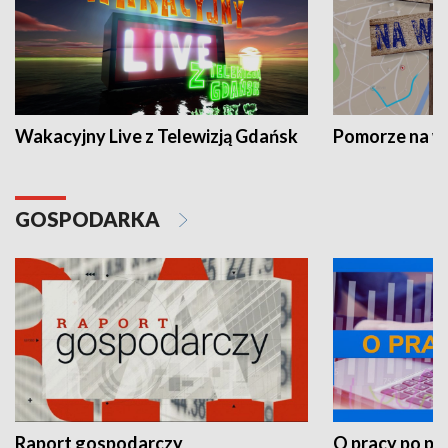
Wakacyjny Live z Telewizją Gdańsk
Pomorze na 
GOSPODARKA
Raport gospodarczy
O pracy po pr