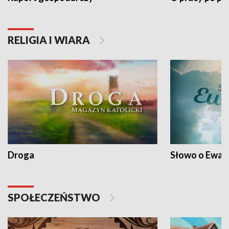
RELIGIA I WIARA
Droga
Słowo o Ewang
SPOŁECZEŃSTWO