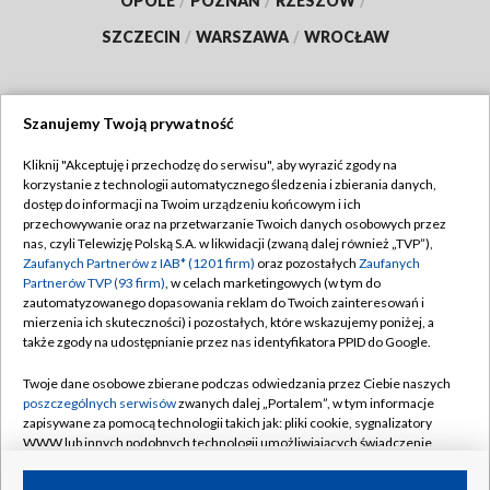
OPOLE
/
POZNAŃ
/
RZESZÓW
/
SZCZECIN
/
WARSZAWA
/
WROCŁAW
Szanujemy Twoją prywatność
Dołącz do nas:
Kliknij "Akceptuję i przechodzę do serwisu", aby wyrazić zgody na
korzystanie z technologii automatycznego śledzenia i zbierania danych,
TVP
dostęp do informacji na Twoim urządzeniu końcowym i ich
Abonament TVP
przechowywanie oraz na przetwarzanie Twoich danych osobowych przez
Regulamin TVP
nas, czyli Telewizję Polską S.A. w likwidacji (zwaną dalej również „TVP”),
Emisja w TVP
Zaufanych Partnerów z IAB* (1201 firm)
oraz pozostałych
Zaufanych
Polityka prywatności
Partnerów TVP (93 firm)
, w celach marketingowych (w tym do
Centrum informacji TVP
Moje zgody
zautomatyzowanego dopasowania reklam do Twoich zainteresowań i
mierzenia ich skuteczności) i pozostałych, które wskazujemy poniżej, a
Naziemna Telewizja Cyfrowa
Pomoc
także zgody na udostępnianie przez nas identyfikatora PPID do Google.
Sklep TVP
Biuro reklamy
Twoje dane osobowe zbierane podczas odwiedzania przez Ciebie naszych
Rada Programowa
poszczególnych serwisów
zwanych dalej „Portalem”, w tym informacje
Kontakt
zapisywane za pomocą technologii takich jak: pliki cookie, sygnalizatory
System NOS
WWW lub innych podobnych technologii umożliwiających świadczenie
dopasowanych i bezpiecznych usług, personalizację treści oraz reklam,
Informacje o nadawcy
Kanały
udostępnianie funkcji mediów społecznościowych oraz analizowanie