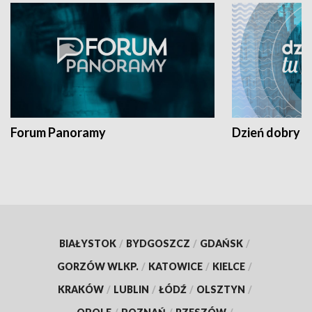
Forum Panoramy
Dzień dobry t
BIAŁYSTOK
/
BYDGOSZCZ
/
GDAŃSK
/
GORZÓW WLKP.
/
KATOWICE
/
KIELCE
/
KRAKÓW
/
LUBLIN
/
ŁÓDŹ
/
OLSZTYN
/