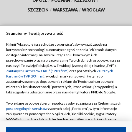
OPOLE
/
POZNAŃ
/
RZESZÓW
/
SZCZECIN
/
WARSZAWA
/
WROCŁAW
Szanujemy Twoją prywatność
Dołącz do nas:
Kliknij "Akceptuję i przechodzę do serwisu", aby wyrazić zgody na
korzystanie z technologii automatycznego śledzenia i zbierania danych,
TVP
dostęp do informacji na Twoim urządzeniu końcowym i ich
Abonament TVP
przechowywanie oraz na przetwarzanie Twoich danych osobowych przez
Regulamin TVP
nas, czyli Telewizję Polską S.A. w likwidacji (zwaną dalej również „TVP”),
Emisja w TVP
Zaufanych Partnerów z IAB* (1201 firm)
oraz pozostałych
Zaufanych
Polityka prywatności
Partnerów TVP (93 firm)
, w celach marketingowych (w tym do
Centrum informacji TVP
Moje zgody
zautomatyzowanego dopasowania reklam do Twoich zainteresowań i
mierzenia ich skuteczności) i pozostałych, które wskazujemy poniżej, a
Naziemna Telewizja Cyfrowa
Pomoc
także zgody na udostępnianie przez nas identyfikatora PPID do Google.
Sklep TVP
Biuro reklamy
Twoje dane osobowe zbierane podczas odwiedzania przez Ciebie naszych
Rada Programowa
poszczególnych serwisów
zwanych dalej „Portalem”, w tym informacje
Kontakt
zapisywane za pomocą technologii takich jak: pliki cookie, sygnalizatory
System NOS
WWW lub innych podobnych technologii umożliwiających świadczenie
dopasowanych i bezpiecznych usług, personalizację treści oraz reklam,
Informacje o nadawcy
Kanały
udostępnianie funkcji mediów społecznościowych oraz analizowanie