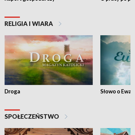
RELIGIA I WIARA
Droga
Słowo o Ewang
SPOŁECZEŃSTWO