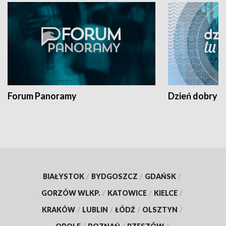
Forum Panoramy
Dzień dobry t
BIAŁYSTOK
/
BYDGOSZCZ
/
GDAŃSK
/
GORZÓW WLKP.
/
KATOWICE
/
KIELCE
/
KRAKÓW
/
LUBLIN
/
ŁÓDŹ
/
OLSZTYN
/