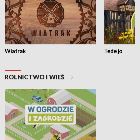
Wiatrak
Tedë jo
ROLNICTWO I WIEŚ