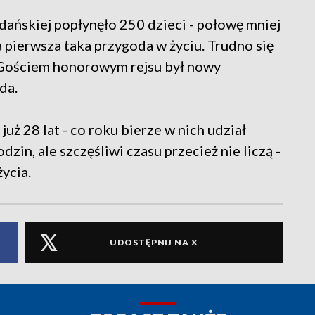
dańskiej popłynęło 250 dzieci - połowę mniej
ła pierwsza taka przygoda w życiu. Trudno się
. Gościem honorowym rejsu był nowy
da.
już 28 lat - co roku bierze w nich udział
zin, ale szczęśliwi czasu przecież nie liczą -
ycia.
UDOSTĘPNIJ NA X