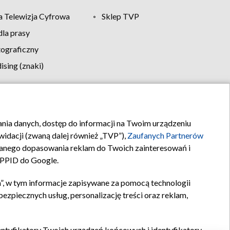
 Telewizja Cyfrowa
Sklep TVP
la prasy
tograficzny
sing (znaki)
klamy
Kontakt
rania danych, dostęp do informacji na Twoim urządzeniu
idacji (zwaną dalej również „TVP”),
Zaufanych Partnerów
anego dopasowania reklam do Twoich zainteresowań i
a PPID do Google.
”, w tym informacje zapisywane za pomocą technologii
zpiecznych usług, personalizację treści oraz reklam,
identyfikatory Twoich urządzeń końcowych i identyfikatory