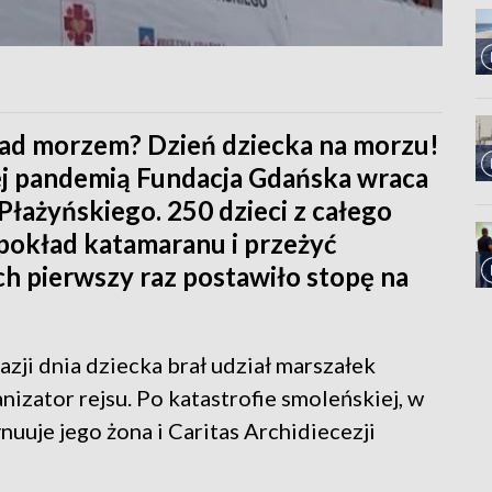
 nad morzem? Dzień dziecka na morzu!
 pandemią Fundacja Gdańska wraca
 Płażyńskiego. 250 dzieci z całego
pokład katamaranu i przeżyć
ch pierwszy raz postawiło stopę na
zji dnia dziecka brał udział marszałek
izator rejsu. Po katastrofie smoleńskiej, w
ynuuje jego żona i Caritas Archidiecezji