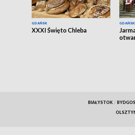
GDAŃSK
GDAŃSK
XXXI Święto Chleba
Jarma
otwa
BIAŁYSTOK
/
BYDGO
OLSZTY