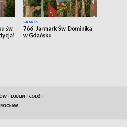
GDAŃSK
ku św.
766. Jarmark Św. Dominika
dycja!
w Gdańsku
KÓW
/
LUBLIN
/
ŁÓDŹ
/
ROCŁAW