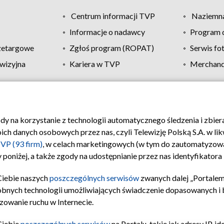
Centrum informacji TVP
Naziemna
Informacje o nadawcy
Program d
zetargowe
Zgłoś program (ROPAT)
Serwis fo
wizyjna
Kariera w TVP
Merchandi
Polityka prywatności
Moje zgody
Pomoc
Biuro re
ody na korzystanie z technologii automatycznego śledzenia i zbie
 danych osobowych przez nas, czyli Telewizję Polską S.A. w likw
VP (93 firm)
, w celach marketingowych (w tym do zautomatyzow
 poniżej, a także zgody na udostępnianie przez nas identyfikator
Ciebie naszych
poszczególnych serwisów
zwanych dalej „Portalem
obnych technologii umożliwiających świadczenie dopasowanych i be
zowanie ruchu w Internecie.
Ciebie
poszczególnych serwisów
na Portalu, takie jak adresy IP, 