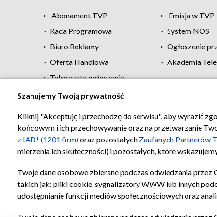
Abonament TVP
Emisja w TVP
Rada Programowa
System NOS
Biuro Reklamy
Ogłoszenie pr
Oferta Handlowa
Akademia Tele
Telegazeta ogłoszenia
Szanujemy Twoją prywatność
Regulamin TVP
Kliknij "Akceptuję i przechodzę do serwisu", aby wyrazić zg
końcowym i ich przechowywanie oraz na przetwarzanie Twoich
z IAB* (1201 firm)
oraz pozostałych
Zaufanych Partnerów T
mierzenia ich skuteczności) i pozostałych, które wskazujemy
Twoje dane osobowe zbierane podczas odwiedzania przez 
takich jak: pliki cookie, sygnalizatory WWW lub innych pod
udostępnianie funkcji mediów społecznościowych oraz anali
Twoje dane osobowe zbierane podczas odwiedzania przez 