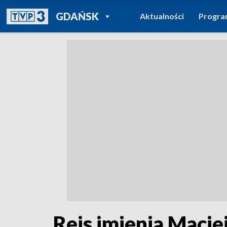
POWRÓT DO
GDAŃSK
Aktualności
Progr
TVP REGIONY
Rejs imienia Macie