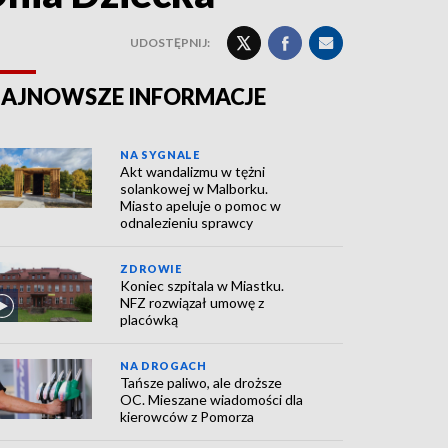
UDOSTĘPNIJ:
AJNOWSZE INFORMACJE
NA SYGNALE
Akt wandalizmu w tężni
solankowej w Malborku.
Miasto apeluje o pomoc w
odnalezieniu sprawcy
ZDROWIE
Koniec szpitala w Miastku.
NFZ rozwiązał umowę z
placówką
NA DROGACH
Tańsze paliwo, ale droższe
OC. Mieszane wiadomości dla
kierowców z Pomorza