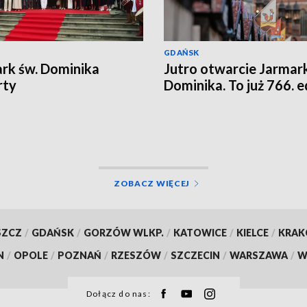
GDAŃSK
rk św. Dominika
Jutro otwarcie Jarmar
rty
Dominika. To już 766. e
ZOBACZ WIĘCEJ
SZCZ
/
GDAŃSK
/
GORZÓW WLKP.
/
KATOWICE
/
KIELCE
/
KRA
N
/
OPOLE
/
POZNAŃ
/
RZESZÓW
/
SZCZECIN
/
WARSZAWA
/
W
Dołącz do nas: