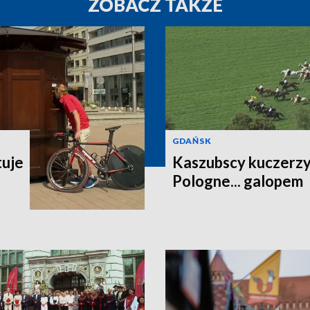
ZOBACZ TAKŻE
GDAŃSK
tuje
Kaszubscy kuczerzy 
Pologne... galopem