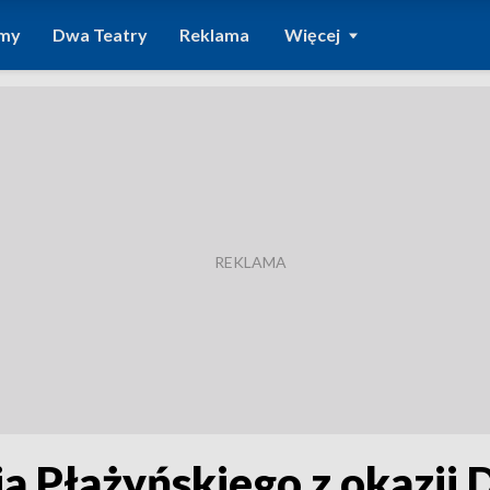
amy
Dwa Teatry
Reklama
Więcej
ja Płażyńskiego z okazji 