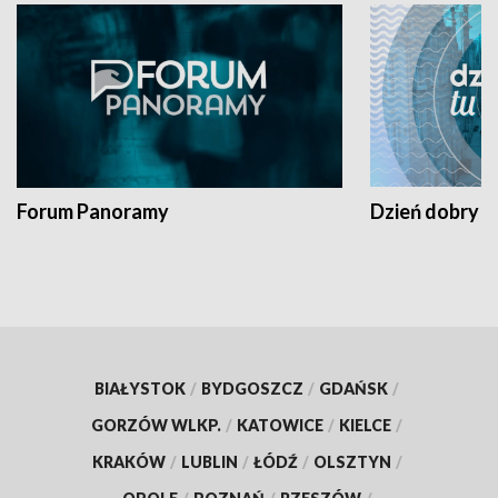
Forum Panoramy
Dzień dobry t
BIAŁYSTOK
/
BYDGOSZCZ
/
GDAŃSK
/
GORZÓW WLKP.
/
KATOWICE
/
KIELCE
/
KRAKÓW
/
LUBLIN
/
ŁÓDŹ
/
OLSZTYN
/