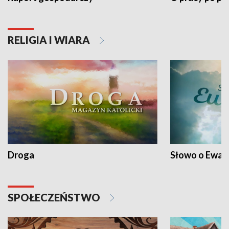
RELIGIA I WIARA
Droga
Słowo o Ewang
SPOŁECZEŃSTWO