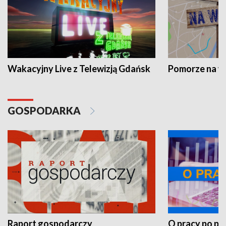
Wakacyjny Live z Telewizją Gdańsk
Pomorze na 
GOSPODARKA
Raport gospodarczy
O pracy po pr