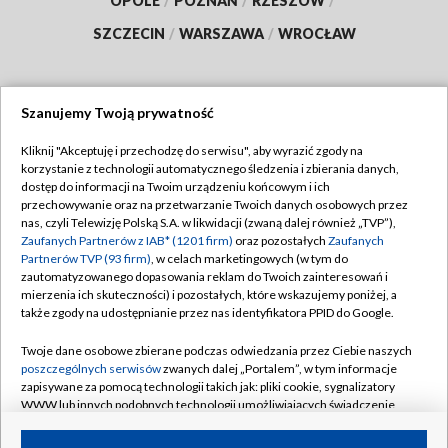
OPOLE
/
POZNAŃ
/
RZESZÓW
/
SZCZECIN
/
WARSZAWA
/
WROCŁAW
Szanujemy Twoją prywatność
Dołącz do nas:
Kliknij "Akceptuję i przechodzę do serwisu", aby wyrazić zgody na
korzystanie z technologii automatycznego śledzenia i zbierania danych,
TVP
dostęp do informacji na Twoim urządzeniu końcowym i ich
Abonament TVP
przechowywanie oraz na przetwarzanie Twoich danych osobowych przez
Regulamin TVP
nas, czyli Telewizję Polską S.A. w likwidacji (zwaną dalej również „TVP”),
Emisja w TVP
Zaufanych Partnerów z IAB* (1201 firm)
oraz pozostałych
Zaufanych
Polityka prywatności
Partnerów TVP (93 firm)
, w celach marketingowych (w tym do
Centrum informacji TVP
Moje zgody
zautomatyzowanego dopasowania reklam do Twoich zainteresowań i
mierzenia ich skuteczności) i pozostałych, które wskazujemy poniżej, a
Naziemna Telewizja Cyfrowa
Pomoc
także zgody na udostępnianie przez nas identyfikatora PPID do Google.
Sklep TVP
Biuro reklamy
Twoje dane osobowe zbierane podczas odwiedzania przez Ciebie naszych
Rada Programowa
poszczególnych serwisów
zwanych dalej „Portalem”, w tym informacje
Kontakt
zapisywane za pomocą technologii takich jak: pliki cookie, sygnalizatory
System NOS
WWW lub innych podobnych technologii umożliwiających świadczenie
dopasowanych i bezpiecznych usług, personalizację treści oraz reklam,
Informacje o nadawcy
Kanały
udostępnianie funkcji mediów społecznościowych oraz analizowanie