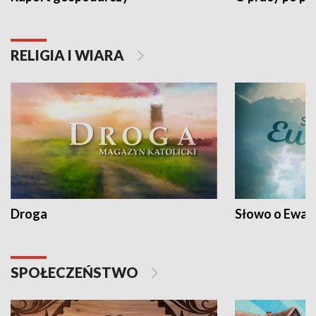
RELIGIA I WIARA
Droga
Słowo o Ewang
SPOŁECZEŃSTWO