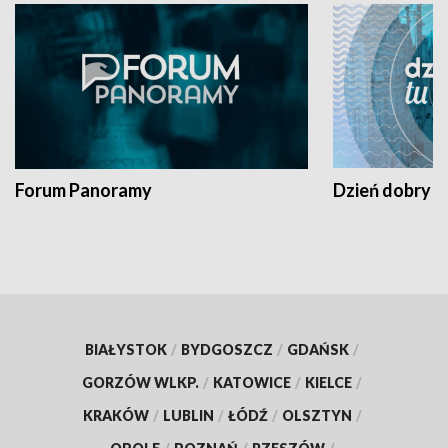
Forum Panoramy
Dzień dobry t
BIAŁYSTOK
/
BYDGOSZCZ
/
GDAŃSK
/
GORZÓW WLKP.
/
KATOWICE
/
KIELCE
/
KRAKÓW
/
LUBLIN
/
ŁÓDŹ
/
OLSZTYN
/