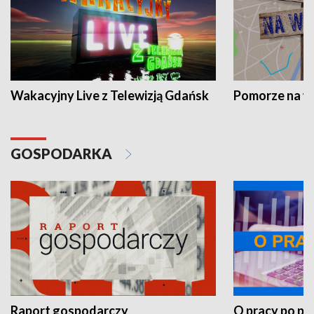
Wakacyjny Live z Telewizją Gdańsk
Pomorze na 
GOSPODARKA
Raport gospodarczy
O pracy po pr