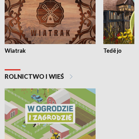
Wiatrak
Tedë jo
ROLNICTWO I WIEŚ