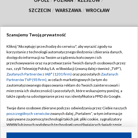
OPOLE
/
POZNAŃ
/
RZESZÓW
/
SZCZECIN
/
WARSZAWA
/
WROCŁAW
Szanujemy Twoją prywatność
Dołącz do nas:
Kliknij "Akceptuję i przechodzę do serwisu", aby wyrazić zgody na
korzystanie z technologii automatycznego śledzenia i zbierania danych,
TVP
dostęp do informacji na Twoim urządzeniu końcowym i ich
Abonament TVP
przechowywanie oraz na przetwarzanie Twoich danych osobowych przez
Regulamin TVP
nas, czyli Telewizję Polską S.A. w likwidacji (zwaną dalej również „TVP”),
Emisja w TVP
Zaufanych Partnerów z IAB* (1201 firm)
oraz pozostałych
Zaufanych
Polityka prywatności
Partnerów TVP (93 firm)
, w celach marketingowych (w tym do
Centrum informacji TVP
Moje zgody
zautomatyzowanego dopasowania reklam do Twoich zainteresowań i
mierzenia ich skuteczności) i pozostałych, które wskazujemy poniżej, a
Naziemna Telewizja Cyfrowa
Pomoc
także zgody na udostępnianie przez nas identyfikatora PPID do Google.
Sklep TVP
Biuro reklamy
Twoje dane osobowe zbierane podczas odwiedzania przez Ciebie naszych
Rada Programowa
poszczególnych serwisów
zwanych dalej „Portalem”, w tym informacje
Kontakt
zapisywane za pomocą technologii takich jak: pliki cookie, sygnalizatory
System NOS
WWW lub innych podobnych technologii umożliwiających świadczenie
dopasowanych i bezpiecznych usług, personalizację treści oraz reklam,
Informacje o nadawcy
Kanały
udostępnianie funkcji mediów społecznościowych oraz analizowanie