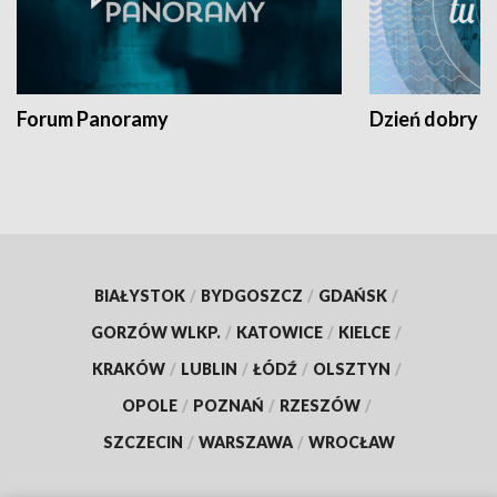
Forum Panoramy
Dzień dobry t
BIAŁYSTOK
/
BYDGOSZCZ
/
GDAŃSK
/
GORZÓW WLKP.
/
KATOWICE
/
KIELCE
/
KRAKÓW
/
LUBLIN
/
ŁÓDŹ
/
OLSZTYN
/
OPOLE
/
POZNAŃ
/
RZESZÓW
/
SZCZECIN
/
WARSZAWA
/
WROCŁAW