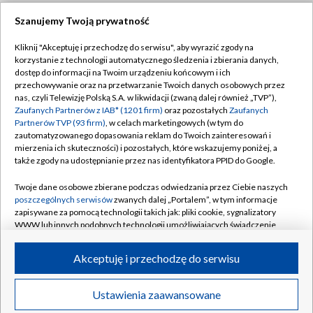
Szanujemy Twoją prywatność
Dołącz do nas:
Kliknij "Akceptuję i przechodzę do serwisu", aby wyrazić zgody na
korzystanie z technologii automatycznego śledzenia i zbierania danych,
TVP
dostęp do informacji na Twoim urządzeniu końcowym i ich
Abonament TVP
przechowywanie oraz na przetwarzanie Twoich danych osobowych przez
Regulamin TVP
nas, czyli Telewizję Polską S.A. w likwidacji (zwaną dalej również „TVP”),
Emisja w TVP
Zaufanych Partnerów z IAB* (1201 firm)
oraz pozostałych
Zaufanych
Polityka prywatności
Partnerów TVP (93 firm)
, w celach marketingowych (w tym do
Centrum informacji TVP
Moje zgody
zautomatyzowanego dopasowania reklam do Twoich zainteresowań i
mierzenia ich skuteczności) i pozostałych, które wskazujemy poniżej, a
Naziemna Telewizja Cyfrowa
Pomoc
także zgody na udostępnianie przez nas identyfikatora PPID do Google.
Sklep TVP
Biuro reklamy
Twoje dane osobowe zbierane podczas odwiedzania przez Ciebie naszych
Rada Programowa
poszczególnych serwisów
zwanych dalej „Portalem”, w tym informacje
Kontakt
zapisywane za pomocą technologii takich jak: pliki cookie, sygnalizatory
System NOS
WWW lub innych podobnych technologii umożliwiających świadczenie
dopasowanych i bezpiecznych usług, personalizację treści oraz reklam,
Informacje o nadawcy
Kanały
udostępnianie funkcji mediów społecznościowych oraz analizowanie
Akceptuję i przechodzę do serwisu
ruchu w Internecie.
Program dla prasy
©2026 Telewizja Polska S.A. w likwidacji
Biuro Reklamy
Twoje dane osobowe zbierane podczas odwiedzania przez Ciebie
Ustawienia zaawansowane
poszczególnych serwisów
na Portalu, takie jak adresy IP, identyfikatory
Ogłoszenie przetargowe