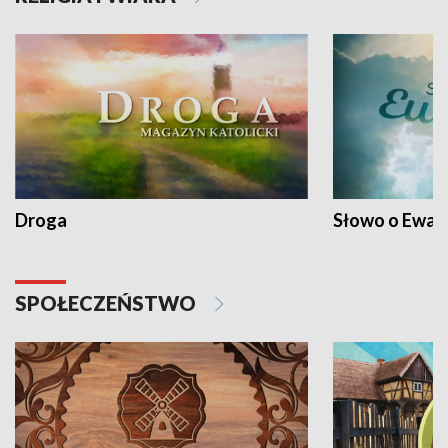
Droga
Słowo o Ewang
SPOŁECZEŃSTWO