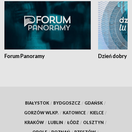
Forum Panoramy
Dzień dobry t
BIAŁYSTOK
/
BYDGOSZCZ
/
GDAŃSK
/
GORZÓW WLKP.
/
KATOWICE
/
KIELCE
/
KRAKÓW
/
LUBLIN
/
ŁÓDŹ
/
OLSZTYN
/