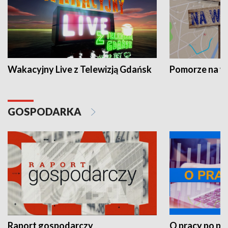
Wakacyjny Live z Telewizją Gdańsk
Pomorze na 
GOSPODARKA
Raport gospodarczy
O pracy po pr