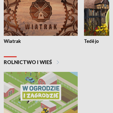
Wiatrak
Tedë jo
ROLNICTWO I WIEŚ