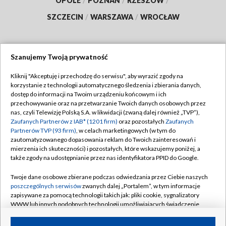
OPOLE
/
POZNAŃ
/
RZESZÓW
/
SZCZECIN
/
WARSZAWA
/
WROCŁAW
Szanujemy Twoją prywatność
Dołącz do nas:
Kliknij "Akceptuję i przechodzę do serwisu", aby wyrazić zgody na
korzystanie z technologii automatycznego śledzenia i zbierania danych,
TVP
dostęp do informacji na Twoim urządzeniu końcowym i ich
Abonament TVP
przechowywanie oraz na przetwarzanie Twoich danych osobowych przez
Regulamin TVP
nas, czyli Telewizję Polską S.A. w likwidacji (zwaną dalej również „TVP”),
Emisja w TVP
Zaufanych Partnerów z IAB* (1201 firm)
oraz pozostałych
Zaufanych
Polityka prywatności
Partnerów TVP (93 firm)
, w celach marketingowych (w tym do
Centrum informacji TVP
Moje zgody
zautomatyzowanego dopasowania reklam do Twoich zainteresowań i
mierzenia ich skuteczności) i pozostałych, które wskazujemy poniżej, a
Naziemna Telewizja Cyfrowa
Pomoc
także zgody na udostępnianie przez nas identyfikatora PPID do Google.
Sklep TVP
Biuro reklamy
Twoje dane osobowe zbierane podczas odwiedzania przez Ciebie naszych
Rada Programowa
poszczególnych serwisów
zwanych dalej „Portalem”, w tym informacje
Kontakt
zapisywane za pomocą technologii takich jak: pliki cookie, sygnalizatory
System NOS
WWW lub innych podobnych technologii umożliwiających świadczenie
dopasowanych i bezpiecznych usług, personalizację treści oraz reklam,
Informacje o nadawcy
Kanały
udostępnianie funkcji mediów społecznościowych oraz analizowanie