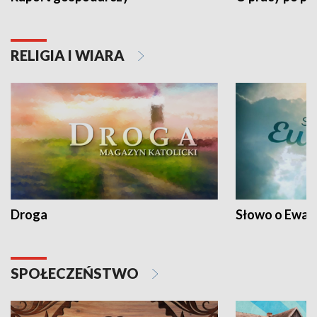
RELIGIA I WIARA
Droga
Słowo o Ewang
SPOŁECZEŃSTWO