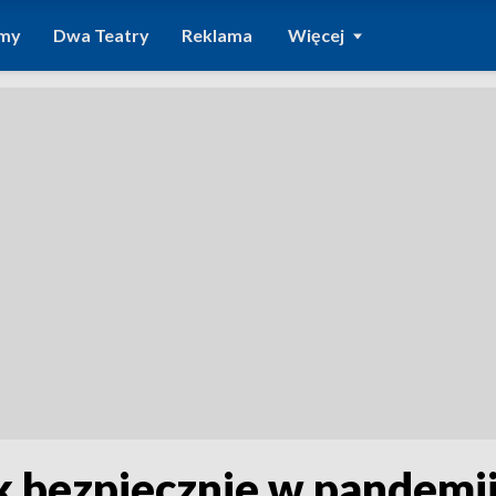
amy
Dwa Teatry
Reklama
Więcej
ak bezpiecznie w pandemii