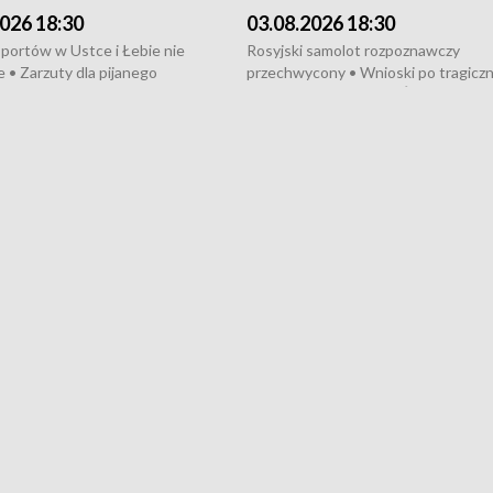
026 18:30
03.08.2026 18:30
portów w Ustce i Łebie nie
Rosyjski samolot rozpoznawczy
 • Zarzuty dla pijanego
przechwycony • Wnioski po tragicz
ciągnika • Protest
pożarze na działkach • Śledztwo po
wanych przez dewelopera w
pożarze łodzi na Motławie • Urząd M
ilion zł dla dzieci z UCK od
wraca do Słupska • Kampania społe
ghters • Efekty wpisu Gdyni na
puckiego Hospicjum • Nagrody Fest
ESCO • Kaszubscy kuczerzy
Szekspirowskiego rozdane • Tysiąc
ur de Pologne
kibiców na trasie przejazdu peleton
Tour de Pologne przez Kaszuby