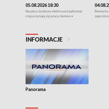
05.08.2026 18:30
04.08.2
Na placu budowy elektrowni jądrowej
Remonty 
rozpoczynają się prace ziemne •
zagrożone
Podpisano umowę na budowę obwodnicy
kierowcy 
Starogardu Gdańskiego • Za kilka dni
poszkodo
wodowanie ORP „Wicher” • 18 milionów
Gdyni • M
złotych na inwestycje w szkołach w Rumi
Cancer Fi
INFORMACJE
i Wejherowie • Nowy sprzęt
Listę UN
kardiologiczny dla Puckiego Szpitala • Na
witali To
Pomorzu znów rekordowe upały
Panorama