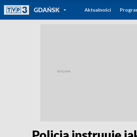
POWRÓT DO
GDAŃSK
Aktualności
Progr
TVP REGIONY
Policja instruuje j