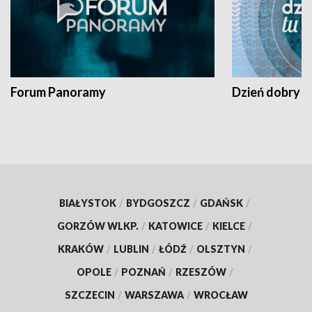
Forum Panoramy
Dzień dobry t
BIAŁYSTOK
/
BYDGOSZCZ
/
GDAŃSK
/
GORZÓW WLKP.
/
KATOWICE
/
KIELCE
/
KRAKÓW
/
LUBLIN
/
ŁÓDŹ
/
OLSZTYN
/
OPOLE
/
POZNAŃ
/
RZESZÓW
/
SZCZECIN
/
WARSZAWA
/
WROCŁAW