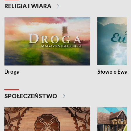
RELIGIA I WIARA
Droga
Słowo o Ewang
SPOŁECZEŃSTWO