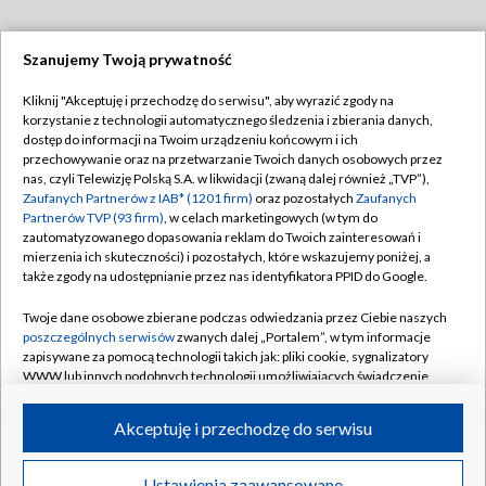
Szanujemy Twoją prywatność
Dołącz do nas:
Kliknij "Akceptuję i przechodzę do serwisu", aby wyrazić zgody na
korzystanie z technologii automatycznego śledzenia i zbierania danych,
TVP
dostęp do informacji na Twoim urządzeniu końcowym i ich
Abonament TVP
przechowywanie oraz na przetwarzanie Twoich danych osobowych przez
Regulamin TVP
nas, czyli Telewizję Polską S.A. w likwidacji (zwaną dalej również „TVP”),
Emisja w TVP
Zaufanych Partnerów z IAB* (1201 firm)
oraz pozostałych
Zaufanych
Polityka prywatności
Partnerów TVP (93 firm)
, w celach marketingowych (w tym do
Centrum informacji TVP
Moje zgody
zautomatyzowanego dopasowania reklam do Twoich zainteresowań i
mierzenia ich skuteczności) i pozostałych, które wskazujemy poniżej, a
Naziemna Telewizja Cyfrowa
Pomoc
także zgody na udostępnianie przez nas identyfikatora PPID do Google.
Sklep TVP
Biuro reklamy
Twoje dane osobowe zbierane podczas odwiedzania przez Ciebie naszych
Rada Programowa
poszczególnych serwisów
zwanych dalej „Portalem”, w tym informacje
Kontakt
zapisywane za pomocą technologii takich jak: pliki cookie, sygnalizatory
System NOS
WWW lub innych podobnych technologii umożliwiających świadczenie
dopasowanych i bezpiecznych usług, personalizację treści oraz reklam,
Informacje o nadawcy
Kanały
udostępnianie funkcji mediów społecznościowych oraz analizowanie
Akceptuję i przechodzę do serwisu
ruchu w Internecie.
Program dla prasy
©2026 Telewizja Polska S.A. w likwidacji
Biuro Reklamy
Twoje dane osobowe zbierane podczas odwiedzania przez Ciebie
Ustawienia zaawansowane