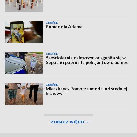
GDAŃSK
Pomoc dla Adama
GDAŃSK
Sześcioletnia dziewczynka zgubiła się w
Sopocie i poprosiła policjantów o pomoc
GDAŃSK
Mieszkańcy Pomorza młodsi od średniej
krajowej
ZOBACZ WIĘCEJ