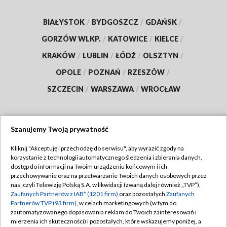
BIAŁYSTOK
/
BYDGOSZCZ
/
GDAŃSK
/
GORZÓW WLKP.
/
KATOWICE
/
KIELCE
/
KRAKÓW
/
LUBLIN
/
ŁÓDŹ
/
OLSZTYN
/
OPOLE
/
POZNAŃ
/
RZESZÓW
/
SZCZECIN
/
WARSZAWA
/
WROCŁAW
Szanujemy Twoją prywatność
Dołącz do nas:
Kliknij "Akceptuję i przechodzę do serwisu", aby wyrazić zgody na
korzystanie z technologii automatycznego śledzenia i zbierania danych,
TVP
dostęp do informacji na Twoim urządzeniu końcowym i ich
Abonament TVP
przechowywanie oraz na przetwarzanie Twoich danych osobowych przez
Regulamin TVP
nas, czyli Telewizję Polską S.A. w likwidacji (zwaną dalej również „TVP”),
Emisja w TVP
Polityka prywatności
Zaufanych Partnerów z IAB* (1201 firm)
oraz pozostałych
Zaufanych
Partnerów TVP (93 firm)
, w celach marketingowych (w tym do
Centrum informacji TVP
Moje zgody
zautomatyzowanego dopasowania reklam do Twoich zainteresowań i
mierzenia ich skuteczności) i pozostałych, które wskazujemy poniżej, a
Naziemna Telewizja Cyfrowa