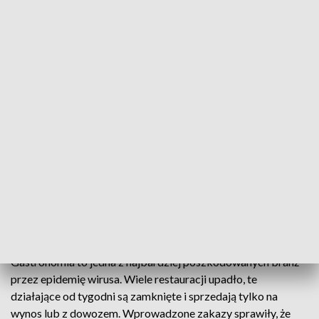
Solidarność szefów kuchni
Stowarzyszenie Kucharzy Polskich pomaga swoim
kolegom z branży, którzy z powodu pandemii
znaleźli się w trudnej sytuacji życiowej. Kucharze
przygotowują kucharzom świąteczne paczki
żywnościowe.
Gastronomia to jedna z najbardziej poszkodowanych branż
przez epidemię wirusa. Wiele restauracji upadło, te
działające od tygodni są zamknięte i sprzedają tylko na
wynos lub z dowozem. Wprowadzone zakazy sprawiły, że