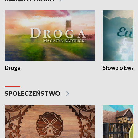
Droga
Słowo o Ewang
SPOŁECZEŃSTWO