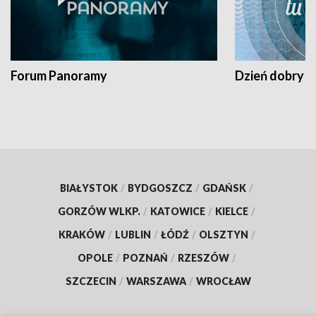
Forum Panoramy
Dzień dobry t
BIAŁYSTOK
/
BYDGOSZCZ
/
GDAŃSK
/
GORZÓW WLKP.
/
KATOWICE
/
KIELCE
/
KRAKÓW
/
LUBLIN
/
ŁÓDŹ
/
OLSZTYN
/
OPOLE
/
POZNAŃ
/
RZESZÓW
/
SZCZECIN
/
WARSZAWA
/
WROCŁAW