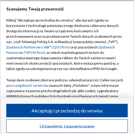
Szanujemy Twoją prywatność
Dołącz do nas:
Kliknij "Akceptuję i przechodzę do serwisu", aby wyrazić zgody na
korzystanie z technologii automatycznego śledzenia i zbierania danych,
TVP
dostęp do informacji na Twoim urządzeniu końcowym i ich
Abonament TVP
przechowywanie oraz na przetwarzanie Twoich danych osobowych przez
Regulamin TVP
nas, czyli Telewizję Polską S.A. w likwidacji (zwaną dalej również „TVP”),
Emisja w TVP
Zaufanych Partnerów z IAB* (1201 firm)
oraz pozostałych
Zaufanych
Polityka prywatności
Partnerów TVP (93 firm)
, w celach marketingowych (w tym do
Centrum informacji TVP
Moje zgody
zautomatyzowanego dopasowania reklam do Twoich zainteresowań i
mierzenia ich skuteczności) i pozostałych, które wskazujemy poniżej, a
Naziemna Telewizja Cyfrowa
Pomoc
także zgody na udostępnianie przez nas identyfikatora PPID do Google.
Sklep TVP
Biuro reklamy
Twoje dane osobowe zbierane podczas odwiedzania przez Ciebie naszych
Rada Programowa
poszczególnych serwisów
zwanych dalej „Portalem”, w tym informacje
Kontakt
zapisywane za pomocą technologii takich jak: pliki cookie, sygnalizatory
System NOS
WWW lub innych podobnych technologii umożliwiających świadczenie
dopasowanych i bezpiecznych usług, personalizację treści oraz reklam,
Informacje o nadawcy
Kanały
udostępnianie funkcji mediów społecznościowych oraz analizowanie
Akceptuję i przechodzę do serwisu
ruchu w Internecie.
Program dla prasy
©2026 Telewizja Polska S.A. w likwidacji
Biuro Reklamy
Twoje dane osobowe zbierane podczas odwiedzania przez Ciebie
Ustawienia zaawansowane
poszczególnych serwisów
na Portalu, takie jak adresy IP, identyfikatory
Ogłoszenie przetargowe