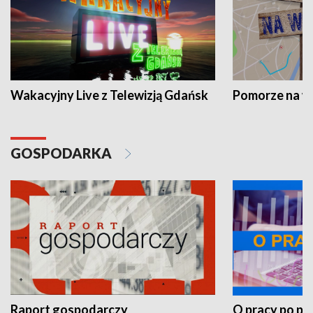
Wakacyjny Live z Telewizją Gdańsk
Pomorze na 
GOSPODARKA
Raport gospodarczy
O pracy po pr