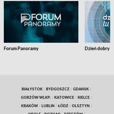
Forum Panoramy
Dzień dobry t
BIAŁYSTOK
/
BYDGOSZCZ
/
GDAŃSK
/
GORZÓW WLKP.
/
KATOWICE
/
KIELCE
/
KRAKÓW
/
LUBLIN
/
ŁÓDŹ
/
OLSZTYN
/