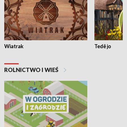
Wiatrak
Tedë jo
ROLNICTWO I WIEŚ