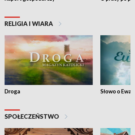
RELIGIA I WIARA
Droga
Słowo o Ewang
SPOŁECZEŃSTWO