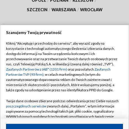
OPOLE
/
POZNAŃ
/
RZESZÓW
/
SZCZECIN
/
WARSZAWA
/
WROCŁAW
Szanujemy Twoją prywatność
Dołącz do nas:
Kliknij "Akceptuję i przechodzę do serwisu", aby wyrazić zgody na
korzystanie z technologii automatycznego śledzenia i zbierania danych,
TVP
dostęp do informacji na Twoim urządzeniu końcowym i ich
Abonament TVP
przechowywanie oraz na przetwarzanie Twoich danych osobowych przez
Regulamin TVP
nas, czyli Telewizję Polską S.A. w likwidacji (zwaną dalej również „TVP”),
Emisja w TVP
Zaufanych Partnerów z IAB* (1201 firm)
oraz pozostałych
Zaufanych
Polityka prywatności
Partnerów TVP (93 firm)
, w celach marketingowych (w tym do
Centrum informacji TVP
Moje zgody
zautomatyzowanego dopasowania reklam do Twoich zainteresowań i
mierzenia ich skuteczności) i pozostałych, które wskazujemy poniżej, a
Naziemna Telewizja Cyfrowa
Pomoc
także zgody na udostępnianie przez nas identyfikatora PPID do Google.
Sklep TVP
Biuro reklamy
Twoje dane osobowe zbierane podczas odwiedzania przez Ciebie naszych
Rada Programowa
poszczególnych serwisów
zwanych dalej „Portalem”, w tym informacje
Kontakt
zapisywane za pomocą technologii takich jak: pliki cookie, sygnalizatory
System NOS
WWW lub innych podobnych technologii umożliwiających świadczenie
dopasowanych i bezpiecznych usług, personalizację treści oraz reklam,
Informacje o nadawcy
Kanały
udostępnianie funkcji mediów społecznościowych oraz analizowanie