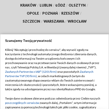
KRAKÓW
/
LUBLIN
/
ŁÓDŹ
/
OLSZTYN
/
OPOLE
/
POZNAŃ
/
RZESZÓW
/
SZCZECIN
/
WARSZAWA
/
WROCŁAW
Szanujemy Twoją prywatność
Dołącz do nas:
Kliknij "Akceptuję i przechodzę do serwisu", aby wyrazić zgody na
korzystanie z technologii automatycznego śledzenia i zbierania danych,
TVP
dostęp do informacji na Twoim urządzeniu końcowym i ich
Abonament TVP
przechowywanie oraz na przetwarzanie Twoich danych osobowych przez
Regulamin TVP
nas, czyli Telewizję Polską S.A. w likwidacji (zwaną dalej również „TVP”),
Emisja w TVP
Polityka prywatności
Zaufanych Partnerów z IAB* (1201 firm)
oraz pozostałych
Zaufanych
Partnerów TVP (93 firm)
, w celach marketingowych (w tym do
Centrum informacji TVP
Moje zgody
zautomatyzowanego dopasowania reklam do Twoich zainteresowań i
mierzenia ich skuteczności) i pozostałych, które wskazujemy poniżej, a
Naziemna Telewizja Cyfrowa
Pomoc
także zgody na udostępnianie przez nas identyfikatora PPID do Google.
Sklep TVP
Biuro reklamy
Twoje dane osobowe zbierane podczas odwiedzania przez Ciebie naszych
Rada Programowa
Kontakt
poszczególnych serwisów
zwanych dalej „Portalem”, w tym informacje
zapisywane za pomocą technologii takich jak: pliki cookie, sygnalizatory