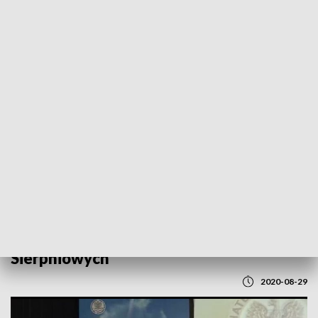
POWRÓT DO
GDAŃSK
TVP REGIONY
Gdyńskie uroczystości z okazji 40.
rocznicy podpisania Porozumień
Sierpniowych
2020-08-29