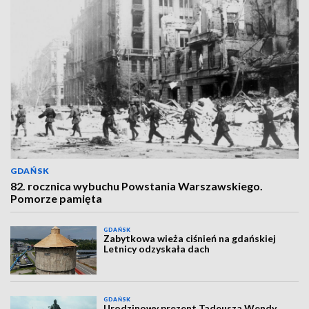
GDAŃSK
82. rocznica wybuchu Powstania Warszawskiego.
Pomorze pamięta
GDAŃSK
Zabytkowa wieża ciśnień na gdańskiej
Letnicy odzyskała dach
GDAŃSK
Urodzinowy prezent Tadeusza Wendy