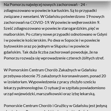
Na Pomorzu najwięcej nowych zachorowań - 24 -
zdiagnozowano w powiecie kartuskim. Są to przypadki
związane z weselami. W Gdańsku potwierdzono 19 nowych
zachorowań na COVID-19. W powiecie wejherowskim 9.
Sześć zdiagnozowano w powiecie starogardzkim, pięć w
malborskim. Po cztery nowe przypadki odnotowano w Gdyni
i w powiecie kościerskim. Po dwa w Sopocie i w powiecie
bytowskim oraz po jednym w Słupsku i w powiecie
gdańskim. Tak duża liczba zachorowań powoduje, że na
Pomorzu rozważa się wprowadzenie czterech żółtych stref.
W Pomorskim Centrum Chorób Zakaźnych w Gdańsku
przebywa obecnie 75 zakażonych koronawirusem, ponad 20
w izolatorium. Wypowiedzenia z pracy złożyło sześciu
lekarzy pulmonologów. O sytuacji w szpitalu powiadomiono
urząd wojewódzki, marszałkowski oraz izbę lekarską.
Pomorskie Centrum Chorób i Gruźlicy w Gdańsku jest jedyną