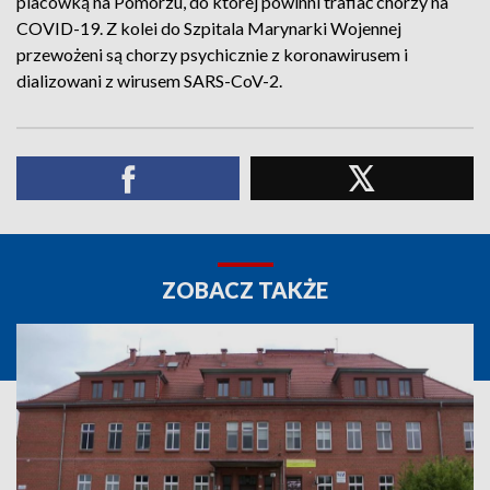
placówką na Pomorzu, do której powinni trafiać chorzy na
COVID-19. Z kolei do Szpitala Marynarki Wojennej
przewożeni są chorzy psychicznie z koronawirusem i
dializowani z wirusem SARS-CoV-2.
ZOBACZ TAKŻE