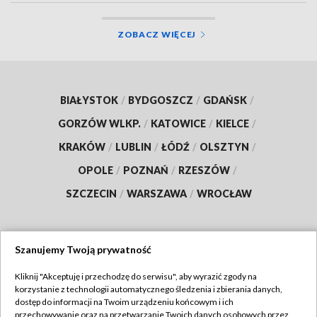
ZOBACZ WIĘCEJ
BIAŁYSTOK
/
BYDGOSZCZ
/
GDAŃSK
/
GORZÓW WLKP.
/
KATOWICE
/
KIELCE
/
KRAKÓW
/
LUBLIN
/
ŁÓDŹ
/
OLSZTYN
/
OPOLE
/
POZNAŃ
/
RZESZÓW
/
SZCZECIN
/
WARSZAWA
/
WROCŁAW
Szanujemy Twoją prywatność
Dołącz do nas:
Kliknij "Akceptuję i przechodzę do serwisu", aby wyrazić zgody na
korzystanie z technologii automatycznego śledzenia i zbierania danych,
TVP
dostęp do informacji na Twoim urządzeniu końcowym i ich
Abonament TVP
przechowywanie oraz na przetwarzanie Twoich danych osobowych przez