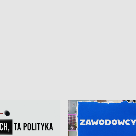
iczny dla Puckiego Szpitala • Na
witali Tour de Pologne
znów rekordowe upały