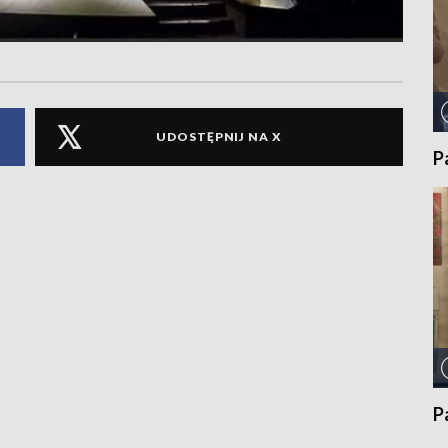
UDOSTĘPNIJ NA X
P
P