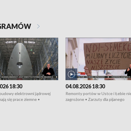
OGRAMÓW
026 18:30
04.08.2026 18:30
 budowy elektrowni jądrowej
Remonty portów w Ustce i Łebie ni
ają się prace ziemne •
zagrożone • Zarzuty dla pijanego
o umowę na budowę obwodnicy
kierowcy ciągnika • Protest
u Gdańskiego • Za kilka dni
poszkodowanych przez dewelopera
e ORP „Wicher” • 18 milionów
Gdyni • Milion zł dla dzieci z UCK od
a inwestycje w szkołach w Rumi
Cancer Fighters • Efekty wpisu Gdy
owie • Nowy sprzęt
Listę UNESCO • Kaszubscy kuczerz