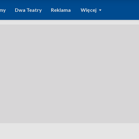
amy
Dwa Teatry
Reklama
Więcej