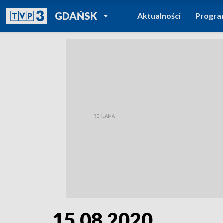
POWRÓT DO
GDAŃSK
Aktualności
Progr
TVP REGIONY
15.08.2020