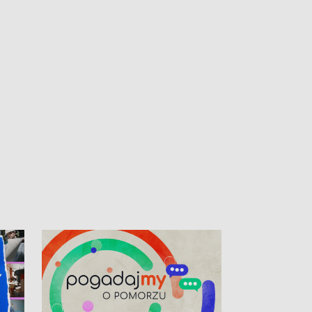
kibiców na trasie przejazdu peletonu
Tour de Pologne przez Kaszuby