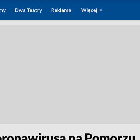
amy
Dwa Teatry
Reklama
Więcej
oronawirusa na Pomorzu