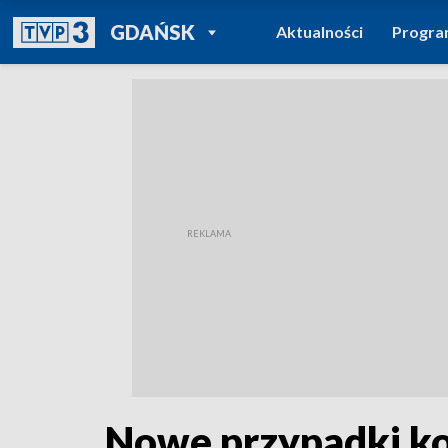
POWRÓT DO
GDAŃSK
Aktualności
Progr
TVP REGIONY
Nowe przypadki k