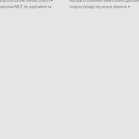
dyspozytorów medycznych •
Na placu budowy elektrowni jądrow
umowa NFZ ze szpitalem w
rozpoczynają się prace ziemne •
• Otwarto Morski Terminal
Podpisano umowę na budowę obwo
nkowy • Budowa morskiej farmy
Starogardu Gdańskiego • Za kilka dn
 • Korki na gdańskich Stogach •
wodowanie ORP „Wicher” • 18 mili
czne zachowania na torach •
złotych na inwestycje w szkołach w
nowych „trajtków” dla Gdyni
i Wejherowie • Nowy sprzęt
kardiologiczny dla Puckiego Szpitala
Pomorzu znów rekordowe upały