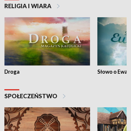
RELIGIA I WIARA
Droga
Słowo o Ewang
SPOŁECZEŃSTWO