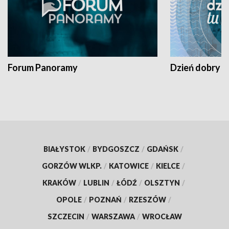
Forum Panoramy
Dzień dobry t
BIAŁYSTOK
/
BYDGOSZCZ
/
GDAŃSK
/
GORZÓW WLKP.
/
KATOWICE
/
KIELCE
/
KRAKÓW
/
LUBLIN
/
ŁÓDŹ
/
OLSZTYN
/
OPOLE
/
POZNAŃ
/
RZESZÓW
/
SZCZECIN
/
WARSZAWA
/
WROCŁAW