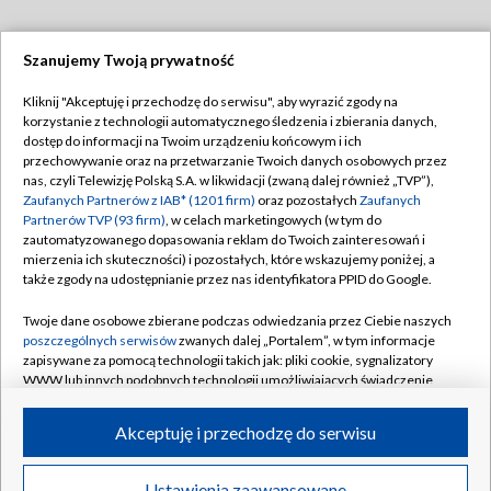
Szanujemy Twoją prywatność
Dołącz do nas:
Kliknij "Akceptuję i przechodzę do serwisu", aby wyrazić zgody na
korzystanie z technologii automatycznego śledzenia i zbierania danych,
TVP
dostęp do informacji na Twoim urządzeniu końcowym i ich
Abonament TVP
przechowywanie oraz na przetwarzanie Twoich danych osobowych przez
Regulamin TVP
nas, czyli Telewizję Polską S.A. w likwidacji (zwaną dalej również „TVP”),
Emisja w TVP
Zaufanych Partnerów z IAB* (1201 firm)
oraz pozostałych
Zaufanych
Polityka prywatności
Partnerów TVP (93 firm)
, w celach marketingowych (w tym do
Centrum informacji TVP
Moje zgody
zautomatyzowanego dopasowania reklam do Twoich zainteresowań i
mierzenia ich skuteczności) i pozostałych, które wskazujemy poniżej, a
Naziemna Telewizja Cyfrowa
Pomoc
także zgody na udostępnianie przez nas identyfikatora PPID do Google.
Sklep TVP
Biuro reklamy
Twoje dane osobowe zbierane podczas odwiedzania przez Ciebie naszych
Rada Programowa
poszczególnych serwisów
zwanych dalej „Portalem”, w tym informacje
Kontakt
zapisywane za pomocą technologii takich jak: pliki cookie, sygnalizatory
System NOS
WWW lub innych podobnych technologii umożliwiających świadczenie
dopasowanych i bezpiecznych usług, personalizację treści oraz reklam,
Informacje o nadawcy
Kanały
udostępnianie funkcji mediów społecznościowych oraz analizowanie
Akceptuję i przechodzę do serwisu
ruchu w Internecie.
Program dla prasy
©2026 Telewizja Polska S.A. w likwidacji
Biuro Reklamy
Twoje dane osobowe zbierane podczas odwiedzania przez Ciebie
Ustawienia zaawansowane