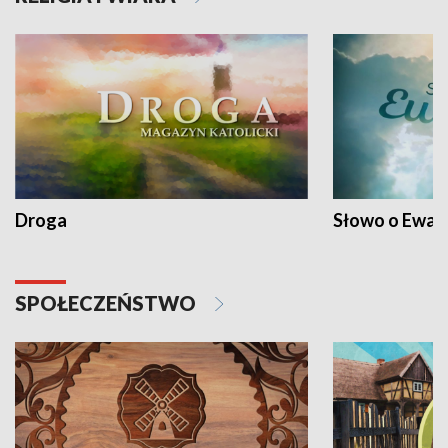
Droga
Słowo o Ewang
SPOŁECZEŃSTWO