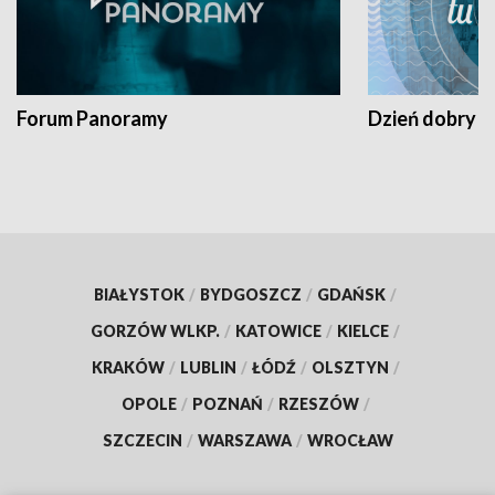
Forum Panoramy
Dzień dobry t
BIAŁYSTOK
/
BYDGOSZCZ
/
GDAŃSK
/
GORZÓW WLKP.
/
KATOWICE
/
KIELCE
/
KRAKÓW
/
LUBLIN
/
ŁÓDŹ
/
OLSZTYN
/
OPOLE
/
POZNAŃ
/
RZESZÓW
/
SZCZECIN
/
WARSZAWA
/
WROCŁAW