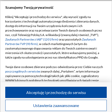
Szanujemy Twoją prywatność
Dołącz do nas:
Kliknij "Akceptuję i przechodzę do serwisu", aby wyrazić zgody na
korzystanie z technologii automatycznego śledzenia i zbierania danych,
TVP
dostęp do informacji na Twoim urządzeniu końcowym i ich
Abonament TVP
przechowywanie oraz na przetwarzanie Twoich danych osobowych przez
Regulamin TVP
nas, czyli Telewizję Polską S.A. w likwidacji (zwaną dalej również „TVP”),
Emisja w TVP
Zaufanych Partnerów z IAB* (1201 firm)
oraz pozostałych
Zaufanych
Polityka prywatności
Partnerów TVP (93 firm)
, w celach marketingowych (w tym do
Centrum informacji TVP
Moje zgody
zautomatyzowanego dopasowania reklam do Twoich zainteresowań i
mierzenia ich skuteczności) i pozostałych, które wskazujemy poniżej, a
Naziemna Telewizja Cyfrowa
Pomoc
także zgody na udostępnianie przez nas identyfikatora PPID do Google.
Sklep TVP
Biuro reklamy
Twoje dane osobowe zbierane podczas odwiedzania przez Ciebie naszych
Rada Programowa
poszczególnych serwisów
zwanych dalej „Portalem”, w tym informacje
Kontakt
zapisywane za pomocą technologii takich jak: pliki cookie, sygnalizatory
System NOS
WWW lub innych podobnych technologii umożliwiających świadczenie
dopasowanych i bezpiecznych usług, personalizację treści oraz reklam,
Informacje o nadawcy
Kanały
udostępnianie funkcji mediów społecznościowych oraz analizowanie
Akceptuję i przechodzę do serwisu
ruchu w Internecie.
Program dla prasy
©2026 Telewizja Polska S.A. w likwidacji
Biuro Reklamy
Twoje dane osobowe zbierane podczas odwiedzania przez Ciebie
Ustawienia zaawansowane
poszczególnych serwisów
na Portalu, takie jak adresy IP, identyfikatory
Ogłoszenie przetargowe