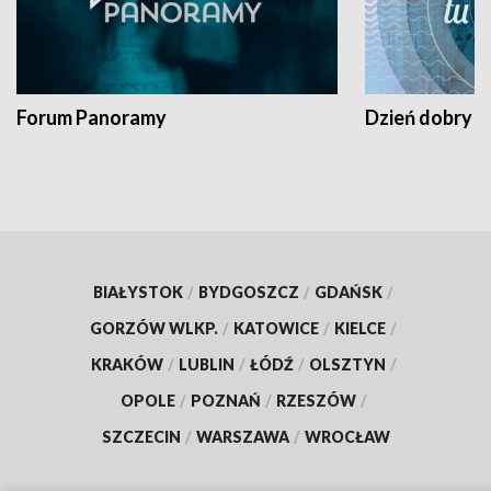
Forum Panoramy
Dzień dobry t
BIAŁYSTOK
/
BYDGOSZCZ
/
GDAŃSK
/
GORZÓW WLKP.
/
KATOWICE
/
KIELCE
/
KRAKÓW
/
LUBLIN
/
ŁÓDŹ
/
OLSZTYN
/
OPOLE
/
POZNAŃ
/
RZESZÓW
/
SZCZECIN
/
WARSZAWA
/
WROCŁAW