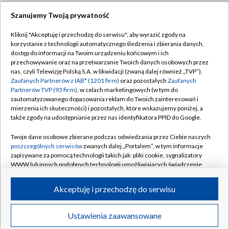
Szanujemy Twoją prywatność
Dołącz do nas:
Kliknij "Akceptuję i przechodzę do serwisu", aby wyrazić zgody na
korzystanie z technologii automatycznego śledzenia i zbierania danych,
TVP
dostęp do informacji na Twoim urządzeniu końcowym i ich
Abonament TVP
przechowywanie oraz na przetwarzanie Twoich danych osobowych przez
Regulamin TVP
nas, czyli Telewizję Polską S.A. w likwidacji (zwaną dalej również „TVP”),
Emisja w TVP
Zaufanych Partnerów z IAB* (1201 firm)
oraz pozostałych
Zaufanych
Polityka prywatności
Partnerów TVP (93 firm)
, w celach marketingowych (w tym do
Centrum informacji TVP
Moje zgody
zautomatyzowanego dopasowania reklam do Twoich zainteresowań i
mierzenia ich skuteczności) i pozostałych, które wskazujemy poniżej, a
Naziemna Telewizja Cyfrowa
Pomoc
także zgody na udostępnianie przez nas identyfikatora PPID do Google.
Sklep TVP
Biuro reklamy
Twoje dane osobowe zbierane podczas odwiedzania przez Ciebie naszych
Rada Programowa
poszczególnych serwisów
zwanych dalej „Portalem”, w tym informacje
Kontakt
zapisywane za pomocą technologii takich jak: pliki cookie, sygnalizatory
System NOS
WWW lub innych podobnych technologii umożliwiających świadczenie
dopasowanych i bezpiecznych usług, personalizację treści oraz reklam,
Informacje o nadawcy
Kanały
udostępnianie funkcji mediów społecznościowych oraz analizowanie
Akceptuję i przechodzę do serwisu
ruchu w Internecie.
Program dla prasy
©2026 Telewizja Polska S.A. w likwidacji
Biuro Reklamy
Twoje dane osobowe zbierane podczas odwiedzania przez Ciebie
Ustawienia zaawansowane
poszczególnych serwisów
na Portalu, takie jak adresy IP, identyfikatory
Ogłoszenie przetargowe