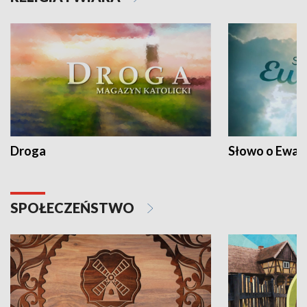
Droga
Słowo o Ewang
SPOŁECZEŃSTWO